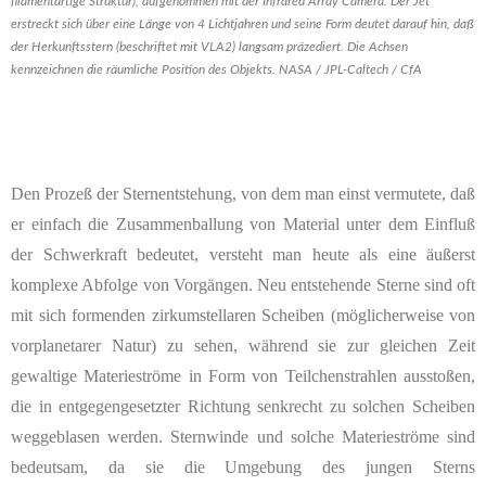
filamentartige Struktur), aufgenommen mit der Infrared Array Camera. Der Jet
erstreckt sich über eine Länge von 4 Lichtjahren und seine Form deutet darauf hin, daß
der Herkunftsstern (beschriftet mit VLA2) langsam präzediert. Die Achsen
kennzeichnen die räumliche Position des Objekts. NASA / JPL-Caltech / CfA
Den Prozeß der Sternentstehung, von dem man einst vermutete, daß
er einfach die Zusammenballung von Material unter dem Einfluß
der Schwerkraft bedeutet, versteht man heute als eine äußerst
komplexe Abfolge von Vorgängen. Neu entstehende Sterne sind oft
mit sich formenden zirkumstellaren Scheiben (möglicherweise von
vorplanetarer Natur) zu sehen, während sie zur gleichen Zeit
gewaltige Materieströme in Form von Teilchenstrahlen ausstoßen,
die in entgegengesetzter Richtung senkrecht zu solchen Scheiben
weggeblasen werden. Sternwinde und solche Materieströme sind
bedeutsam, da sie die Umgebung des jungen Sterns