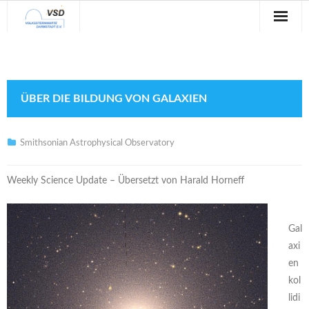
Sternwarte
Veranstaltungen
ÜBER DIE BILDUNG VON GALAXIEN
Verein
Blog
Smithsonian Astrophysical Observatory
Galerie
Weekly Science Update – Übersetzt von Harald Horneff
Anfahrt
Gal
Kontakt
axi
en
kol
lidi