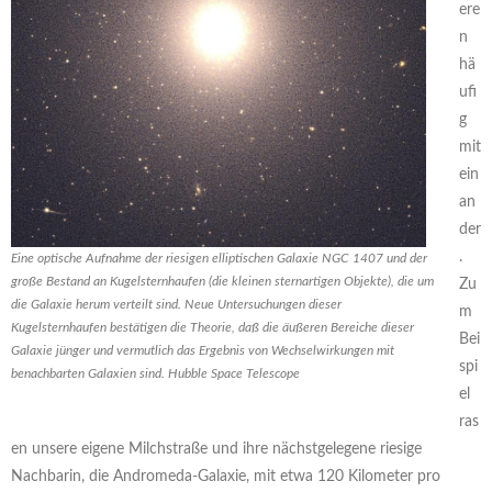
ere
n
hä
ufi
g
mit
ein
an
der
.
Eine optische Aufnahme der riesigen elliptischen Galaxie NGC 1407 und der
große Bestand an Kugelsternhaufen (die kleinen sternartigen Objekte), die um
Zu
die Galaxie herum verteilt sind. Neue Untersuchungen dieser
m
Kugelsternhaufen bestätigen die Theorie, daß die äußeren Bereiche dieser
Bei
Galaxie jünger und vermutlich das Ergebnis von Wechselwirkungen mit
spi
benachbarten Galaxien sind. Hubble Space Telescope
el
ras
en unsere eigene Milchstraße und ihre nächstgelegene riesige
Nachbarin, die Andromeda-Galaxie, mit etwa 120 Kilometer pro