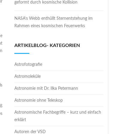
er
geformt durch kosmische Kollision
NASA’s Webb enthüllt Sternentstehung im
Rahmen eines kosmischen Feuerwerks
ne
nt
ARTIKELBLOG- KATEGORIEN
en
Astrofotografie
Astromoleküle
ls
Astronomie mit Dr. Ilka Petermann
Astronomie ohne Teleskop
aß
Astronomische Fachbegriffe – kurz und einfach
es
erklärt
Autoren der VSD