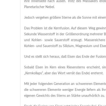
ihre Innenseite nach außen. Trotz des Massakers ende
Planetarischer Nebel.
Jedoch vergehen größere Sterne als die Sonne mit einem
Das Problem ist die Kernfusion. Auf diesem Weg gewinne
Sekunde Wasserstoff in der Größenordnung mehrerer Ber
und Kohlen- sowie Sauerstoff erzeugt. Massereichere
Kohlen- und Sauerstoff zu Silizium, Magnesium und Eise
Und es stellt sich heraus, daß Eisen das Ende der Fusions
Sobald Eisen im Kern eines Riesensterns erscheint, s
„Kernkollaps“, aber das Wort verrät das Ende) entfernt.
Mit jeder folgenden Generation an schwereren Elementen 
die schwereren Elemente weniger Energie liefern als i
eigenen Gewichts des Sterns an Stärke unaufhörlich zu.