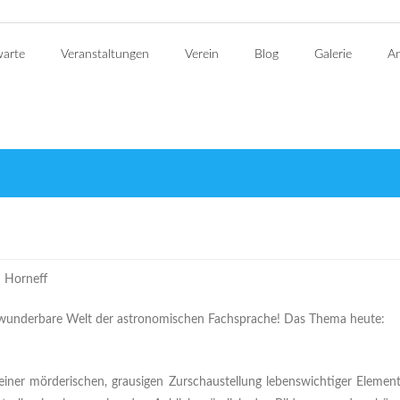
warte
Veranstaltungen
Verein
Blog
Galerie
An
d Horneff
ch wunderbare Welt der astronomischen Fachsprache! Das Thema heute:
iner mörderischen, grausigen Zurschaustellung lebenswichtiger Elemen