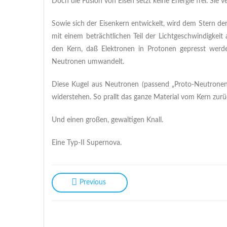
Doch die Fusion von Eisen setzt keine Energie frei. Sie v
Sowie sich der Eisenkern entwickelt, wird dem Stern d
mit einem beträchtlichen Teil der Lichtgeschwindigkeit 
den Kern, daß Elektronen in Protonen gepresst werd
Neutronen umwandelt.
Diese Kugel aus Neutronen (passend „Proto-Neutronens
widerstehen. So prallt das ganze Material vom Kern zurü
Und einen großen, gewaltigen Knall.
Eine Typ-II Supernova.
Previous