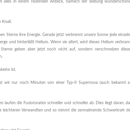
t alles in einem reizenden Anblick, nämlich der Bildung wunderschön
 Knall.
n Sterne ihre Energie. Gerade jetzt verbrennt unsere Sonne jede einzel
ge und hinterläßt Helium. Wenn sie altert, wird dieses Helium verbran
 Sterne geben aber jetzt noch nicht auf, sondern verschmelzen dies
n.
kette ist.
ind wir nur noch Minuten von einer Typ-II Supernova (auch bekannt a
laufen die Fusionsraten schneller und schneller ab. Dies liegt daran, d
hre leichteren Verwandten und so nimmt die zermalmende Schwerkraft d