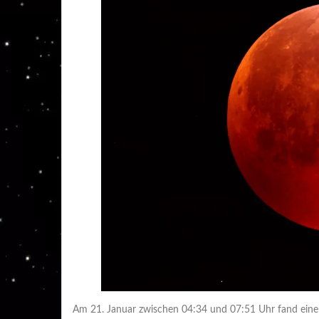
Am 21. Januar zwischen 04:34 und 07:51 Uhr fand eine v