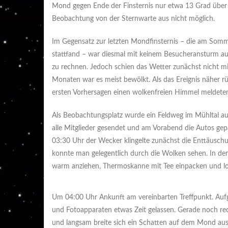
Mond gegen Ende der Finsternis nur etwa 13 Grad über
Beobachtung von der Sternwarte aus nicht möglich.
Im Gegensatz zur letzten Mondfinsternis – die am Somm
stattfand – war diesmal mit keinem Besucheransturm a
zu rechnen. Jedoch schien das Wetter zunächst nicht mi
Monaten war es meist bewölkt. Als das Ereignis näher
ersten Vorhersagen einen wolkenfreien Himmel meldeten
Als Beobachtungsplatz wurde ein Feldweg im Mühltal au
alle Mitglieder gesendet und am Vorabend die Autos ge
03:30 Uhr der Wecker klingelte zunächst die Enttäusch
konnte man gelegentlich durch die Wolken sehen. In de
warm anziehen, Thermoskanne mit Tee einpacken und los
Um 04:00 Uhr Ankunft am vereinbarten Treffpunkt. Auf
und Fotoapparaten etwas Zeit gelassen. Gerade noch rec
und langsam breite sich ein Schatten auf dem Mond au