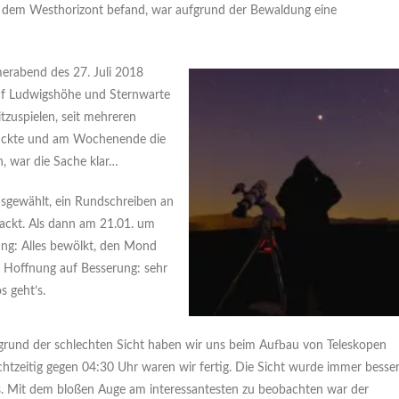
 dem Westhorizont befand, war aufgrund der Bewaldung eine
erabend des 27. Juli 2018
uf Ludwigshöhe und Sternwarte
tzuspielen, seit mehreren
 rückte und am Wochenende die
, war die Sache klar…
sgewählt, ein Rundschreiben an
packt. Als dann am 21.01. um
ung: Alles bewölkt, den Mond
r Hoffnung auf Besserung: sehr
 geht’s.
grund der schlechten Sicht haben wir uns beim Aufbau von Teleskopen
htzeitig gegen 04:30 Uhr waren wir fertig. Die Sicht wurde immer besse
s. Mit dem bloßen Auge am interessantesten zu beobachten war der