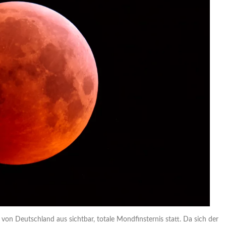
on Deutschland aus sichtbar, totale Mondfinsternis statt. Da sich der