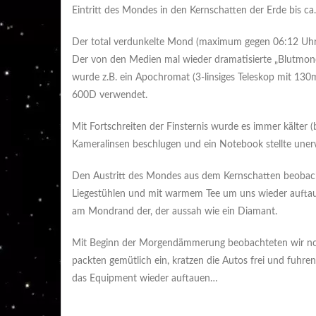
Eintritt des Mondes in den Kernschatten der Erde bis ca
Der total verdunkelte Mond (maximum gegen 06:12 Uhr)
Der von den Medien mal wieder dramatisierte „Blutmond
wurde z.B. ein Apochromat (3-linsiges Teleskop mit 1
600D verwendet.
Mit Fortschreiten der Finsternis wurde es immer kälter (b
Kameralinsen beschlugen und ein Notebook stellte unerw
Den Austritt des Mondes aus dem Kernschatten beobacht
Liegestühlen und mit warmem Tee um uns wieder auftaue
am Mondrand der, der aussah wie ein Diamant.
Mit Beginn der Morgendämmerung beobachteten wir noch 
packten gemütlich ein, kratzen die Autos frei und fuhr
das Equipment wieder auftauen…