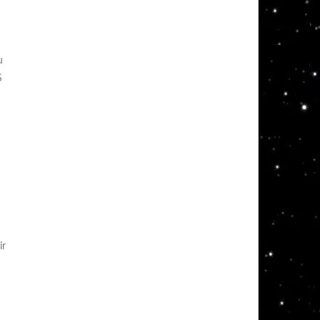
u
S
ir