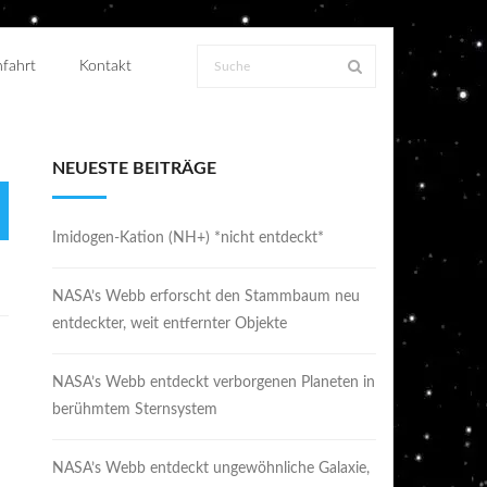
fahrt
Kontakt
NEUESTE BEITRÄGE
Imidogen-Kation (NH+) *nicht entdeckt*
NASA’s Webb erforscht den Stammbaum neu
entdeckter, weit entfernter Objekte
NASA’s Webb entdeckt verborgenen Planeten in
berühmtem Sternsystem
NASA’s Webb entdeckt ungewöhnliche Galaxie,