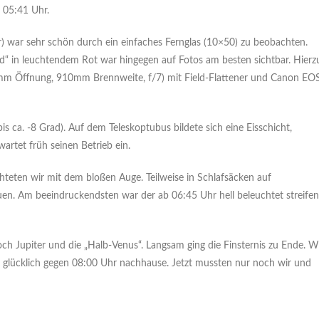
. 05:41 Uhr.
 war sehr schön durch ein einfaches Fernglas (10×50) zu beobachten.
“ in leuchtendem Rot war hingegen auf Fotos am besten sichtbar. Hierz
30mm Öffnung, 910mm Brennweite, f/7) mit Field-Flattener und Canon EO
is ca. -8 Grad). Auf dem Teleskoptubus bildete sich eine Eisschicht,
artet früh seinen Betrieb ein.
eten wir mit dem bloßen Auge. Teilweise in Schlafsäcken auf
n. Am beeindruckendsten war der ab 06:45 Uhr hell beleuchtet streifen
Jupiter und die „Halb-Venus“. Langsam ging die Finsternis zu Ende. W
en glücklich gegen 08:00 Uhr nachhause. Jetzt mussten nur noch wir und