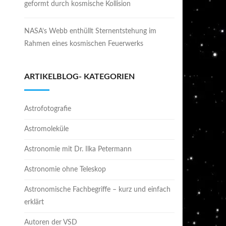
geformt durch kosmische Kollision
NASA’s Webb enthüllt Sternentstehung im
Rahmen eines kosmischen Feuerwerks
ARTIKELBLOG- KATEGORIEN
Astrofotografie
Astromoleküle
Astronomie mit Dr. Ilka Petermann
Astronomie ohne Teleskop
Astronomische Fachbegriffe – kurz und einfach
erklärt
Autoren der VSD