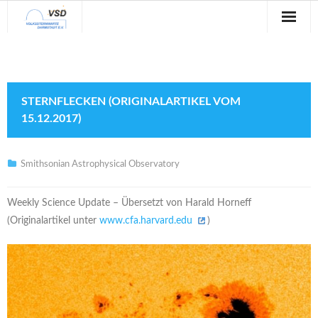
Sternwarte
Veranstaltungen
STERNFLECKEN (ORIGINALARTIKEL VOM
Verein
15.12.2017)
Blog
Smithsonian Astrophysical Observatory
Galerie
Weekly Science Update – Übersetzt von Harald Horneff
Anfahrt
(Originalartikel unter
www.cfa.harvard.edu
)
Kontakt