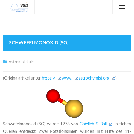
Sternwarte
Veranstaltungen
SCHWEFELMONOXID (SO)
Verein
Blog
Astromoleküle
Galerie
(Originalartikel unter
https://
www.
astrochymist.org
)
Anfahrt
Kontakt
Schwefelmonoxid (SO) wurde 1973 von
Gottlieb & Ball
in sieben
Quellen entdeckt. Zwei Rotationslinien wurden mit Hilfe des 11-