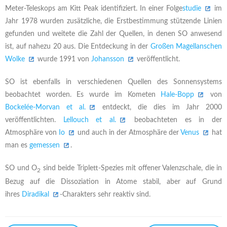
Meter-Teleskops am Kitt Peak identifiziert. In einer Folge
studie
im
Jahr 1978 wurden zusätzliche, die Erstbestimmung stützende Linien
gefunden und weitete die Zahl der Quellen, in denen SO anwesend
ist, auf nahezu 20 aus. Die Entdeckung in der
Großen Magellanschen
Wolke
wurde 1991 von
Johansson
veröffentlicht.
SO ist ebenfalls in verschiedenen Quellen des Sonnensystems
beobachtet worden. Es wurde im Kometen
Hale-Bopp
von
Bockelée-Morvan et al.
entdeckt, die dies im Jahr 2000
veröffentlichten.
Lellouch et al.
beobachteten es in der
Atmosphäre von
Io
und auch in der Atmosphäre der
Venus
hat
man es
gemessen
.
SO und O
sind beide Triplett-Spezies mit offener Valenzschale, die in
2
Bezug auf die Dissoziation in Atome stabil, aber auf Grund
ihres
Diradikal
-Charakters sehr reaktiv sind.