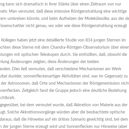
ng kann sich dramatisch in ihrer Stärke über einen Zeitraum von nur
hr. Man vermutet, daß diese intensive Röntgenstrahlung eine wichtige
 Stern umkreisen könnte, und beim Aufheizen der Molekülwolke, aus der d
 Wissenschaftler nicht genau, wo oder wie diese Röntgenstrahlung erzeugt
ollegen haben jetzt eine detaillierte Studie von 814 jungen Sternen im
achten diese Sterne mit dem Chandra-Röntgen-Observatorium über eine
tungen mit optischen Teleskopen durch. Sie enthüllten, daß, obwohl die
ahlung Änderungen zeigten, diese Änderungen der beiden
standen. Dies ließ vermuten, daß verschiedene Mechanismen am Werk
at dunkler, sonnenfleckenartiger Aktivitäten sind, war im Gegensatz zu
g der Astronomen, daß Orte und Mechanismen der Röntgenemission nich
nenflecken. Zeitgleich fand die Gruppe jedoch eine deutliche Beziehung
chtkraft.
gegenüber, bei dem vermutet wurde, daß Akkretion von Materie aus der
ugt. Solche Akkretionsvorgänge würden aber die beobachtete optische
raus, daß die Hinweise auf ein drittes Szenario gewichtig sind, bei dem
n der jungen Sterne erzeugt wird und Sonnenflecken nur Hinweise (aber