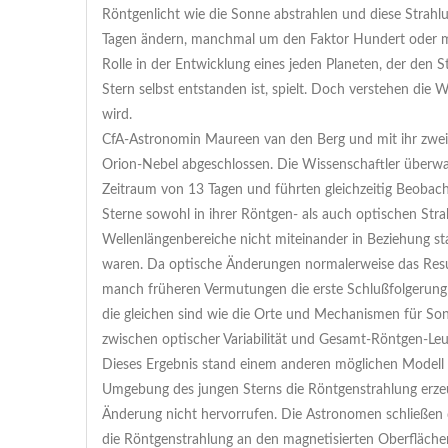
Röntgenlicht wie die Sonne abstrahlen und diese Strahlu
Tagen ändern, manchmal um den Faktor Hundert oder me
Rolle in der Entwicklung eines jeden Planeten, der den
Stern selbst entstanden ist, spielt. Doch verstehen die
wird.
CfA-Astronomin Maureen van den Berg und mit ihr zwei K
Orion-Nebel abgeschlossen. Die Wissenschaftler überw
Zeitraum von 13 Tagen und führten gleichzeitig Beobach
Sterne sowohl in ihrer Röntgen- als auch optischen Str
Wellenlängenbereiche nicht miteinander in Beziehung 
waren. Da optische Änderungen normalerweise das Result
manch früheren Vermutungen die erste Schlußfolgerun
die gleichen sind wie die Orte und Mechanismen für Son
zwischen optischer Variabilität und Gesamt-Röntgen-Leu
Dieses Ergebnis stand einem anderen möglichen Modell 
Umgebung des jungen Sterns die Röntgenstrahlung erze
Änderung nicht hervorrufen. Die Astronomen schließen da
die Röntgenstrahlung an den magnetisierten Oberfläche