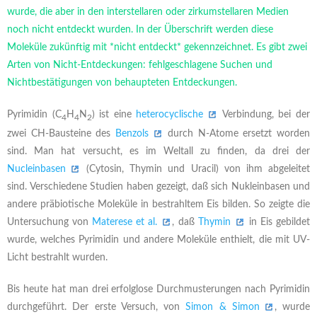
wurde, die aber in den interstellaren oder zirkumstellaren Medien
noch nicht entdeckt wurden. In der Überschrift werden diese
Moleküle zukünftig mit *nicht entdeckt* gekennzeichnet. Es gibt zwei
Arten von Nicht-Entdeckungen: fehlgeschlagene Suchen und
Nichtbestätigungen von behaupteten Entdeckungen.
Pyrimidin (C
H
N
) ist eine
heterocyclische
Verbindung, bei der
4
4
2
zwei CH-Bausteine des
Benzols
durch N-Atome ersetzt worden
sind. Man hat versucht, es im Weltall zu finden, da drei der
Nucleinbasen
(Cytosin, Thymin und Uracil) von ihm abgeleitet
sind. Verschiedene Studien haben gezeigt, daß sich Nukleinbasen und
andere präbiotische Moleküle in bestrahltem Eis bilden. So zeigte die
Untersuchung von
Materese et al.
, daß
Thymin
in Eis gebildet
wurde, welches Pyrimidin und andere Moleküle enthielt, die mit UV-
Licht bestrahlt wurden.
Bis heute hat man drei erfolglose Durchmusterungen nach Pyrimidin
durchgeführt. Der erste Versuch, von
Simon & Simon
, wurde