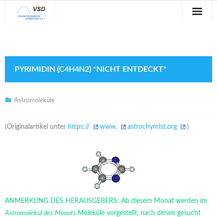
Sternwarte
Veranstaltungen
PYRIMIDIN (C4H4N2) *NICHT ENTDECKT*
Verein
Blog
Astromoleküle
Galerie
(Originalartikel unter
https://
www.
astrochymist.org
)
Anfahrt
Kontakt
ANMERKUNG DES HERAUSGEBERS: Ab diesem Monat werden im
Astromolekül des Monats
Moleküle vorgestellt, nach denen gesucht