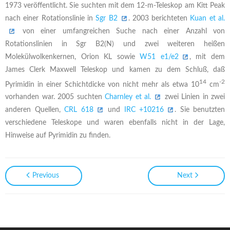
1973 veröffentlicht. Sie suchten mit dem 12-m-Teleskop am Kitt Peak
nach einer Rotationslinie in
Sgr B2
. 2003 berichteten
Kuan et al.
von einer umfangreichen Suche nach einer Anzahl von
Rotationslinien in Sgr B2(N) und zwei weiteren heißen
Molekülwolkenkernen, Orion KL sowie
W51 e1/e2
, mit dem
James Clerk Maxwell Teleskop und kamen zu dem Schluß, daß
14
-2
Pyrimidin in einer Schichtdicke von nicht mehr als etwa 10
cm
vorhanden war. 2005 suchten
Charnley et al.
zwei Linien in zwei
anderen Quellen,
CRL 618
und
IRC +10216
. Sie benutzten
verschiedene Teleskope und waren ebenfalls nicht in der Lage,
Hinweise auf Pyrimidin zu finden.
Previous
Next