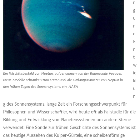
n
g
u
n
d
E
n
t
w
ic
Ein Falschfarbenbild von Neptun, aufgenommen von der Raumsonde Voyager.
Neue Modelle schränken zum ersten Mal die Umlaufparameter von Neptun in
kl
den frühen Tagen des Sonnensystems ein. NASA
u
n
g des Sonnensystems, lange Zeit ein Forschungsschwerpunkt für
Philosophen und Wissenschaftler, wird heute oft als Fallstudie für die
Bildung und Entwicklung von Planetensystemen um andere Sterne
verwendet. Eine Sonde zur frühen Geschichte des Sonnensystems ist
das heutige Aussehen des Kuiper-Gürtels, eine scheibenförmige