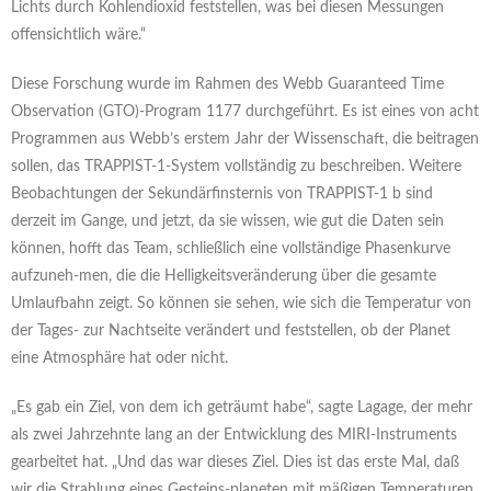
Lichts durch Kohlendioxid feststellen, was bei diesen Messungen
offensichtlich wäre.“
Diese Forschung wurde im Rahmen des Webb Guaranteed Time
Observation (GTO)-Program 1177 durchgeführt. Es ist eines von acht
Programmen aus Webb’s erstem Jahr der Wissenschaft, die beitragen
sollen, das TRAPPIST-1-System vollständig zu beschreiben. Weitere
Beobachtungen der Sekundärfinsternis von TRAPPIST-1 b sind
derzeit im Gange, und jetzt, da sie wissen, wie gut die Daten sein
können, hofft das Team, schließlich eine vollständige Phasenkurve
aufzuneh-men, die die Helligkeitsveränderung über die gesamte
Umlaufbahn zeigt. So können sie sehen, wie sich die Temperatur von
der Tages- zur Nachtseite verändert und feststellen, ob der Planet
eine Atmosphäre hat oder nicht.
„Es gab ein Ziel, von dem ich geträumt habe“, sagte Lagage, der mehr
als zwei Jahrzehnte lang an der Entwicklung des MIRI-Instruments
gearbeitet hat. „Und das war dieses Ziel. Dies ist das erste Mal, daß
wir die Strahlung eines Gesteins-planeten mit mäßigen Temperaturen