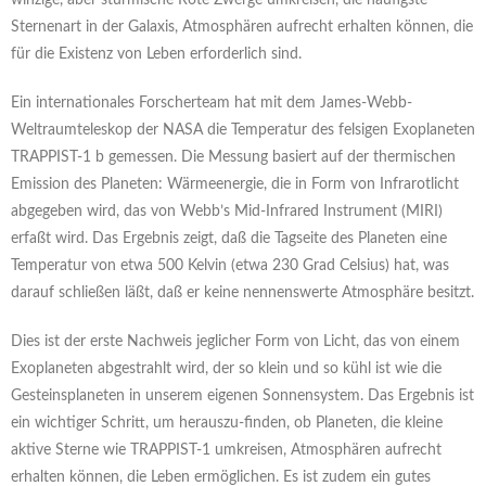
winzige, aber stürmische Rote Zwerge umkreisen, die häufigste
Sternenart in der Galaxis, Atmosphären aufrecht erhalten können, die
für die Existenz von Leben erforderlich sind.
Ein internationales Forscherteam hat mit dem James-Webb-
Weltraumteleskop der NASA die Temperatur des felsigen Exoplaneten
TRAPPIST-1 b gemessen. Die Messung basiert auf der thermischen
Emission des Planeten: Wärmeenergie, die in Form von Infrarotlicht
abgegeben wird, das von Webb’s Mid-Infrared Instrument (MIRI)
erfaßt wird. Das Ergebnis zeigt, daß die Tagseite des Planeten eine
Temperatur von etwa 500 Kelvin (etwa 230 Grad Celsius) hat, was
darauf schließen läßt, daß er keine nennenswerte Atmosphäre besitzt.
Dies ist der erste Nachweis jeglicher Form von Licht, das von einem
Exoplaneten abgestrahlt wird, der so klein und so kühl ist wie die
Gesteinsplaneten in unserem eigenen Sonnensystem. Das Ergebnis ist
ein wichtiger Schritt, um herauszu-finden, ob Planeten, die kleine
aktive Sterne wie TRAPPIST-1 umkreisen, Atmosphären aufrecht
erhalten können, die Leben ermöglichen. Es ist zudem ein gutes