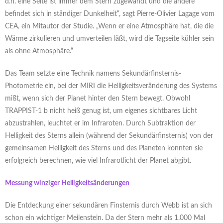
d.h. eine Seite ist immer dem Stern zugewandt und die andere
befindet sich in ständiger Dunkelheit“, sagt Pierre-Olivier Lagage vom
CEA, ein Mitautor der Studie. „Wenn er eine Atmosphäre hat, die die
Wärme zirkulieren und umverteilen läßt, wird die Tagseite kühler sein
als ohne Atmosphäre.“
Das Team setzte eine Technik namens Sekundärfinsternis-
Photometrie ein, bei der MIRI die Helligkeitsveränderung des Systems
mißt, wenn sich der Planet hinter den Stern bewegt. Obwohl
TRAPPIST-1 b nicht heiß genug ist, um eigenes sichtbares Licht
abzustrahlen, leuchtet er im Infraroten. Durch Subtraktion der
Helligkeit des Sterns allein (während der Sekundärfinsternis) von der
gemeinsamen Helligkeit des Sterns und des Planeten konnten sie
erfolgreich berechnen, wie viel Infrarotlicht der Planet abgibt.
Messung winziger Helligkeitsänderungen
Die Entdeckung einer sekundären Finsternis durch Webb ist an sich
schon ein wichtiger Meilenstein. Da der Stern mehr als 1.000 Mal