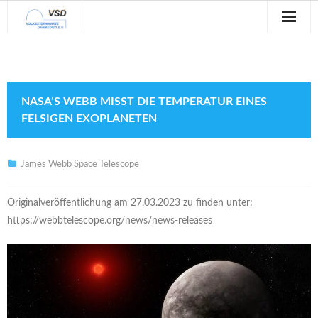
Sternwarte
Veranstaltungen
NASA’S WEBB MISST DIE TEMPERATUR EINES F
Verein
ELSIGEN EXOPLANETEN
Blog
James Webb Space Telescope
Galerie
Originalveröffentlichung am 27.03.2023 zu finden unter:
Anfahrt
https://webbtelescope.org/news/news-releases
Kontakt