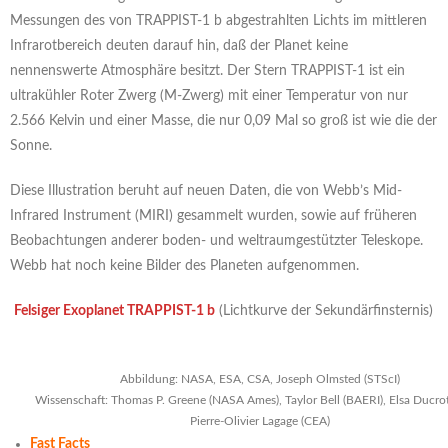
Messungen des von TRAPPIST-1 b abgestrahlten Lichts im mittleren
Infrarotbereich deuten darauf hin, daß der Planet keine
nennenswerte Atmosphäre besitzt. Der Stern TRAPPIST-1 ist ein
ultrakühler Roter Zwerg (M-Zwerg) mit einer Temperatur von nur
2.566 Kelvin und einer Masse, die nur 0,09 Mal so groß ist wie die der
Sonne.
Diese Illustration beruht auf neuen Daten, die von Webb’s Mid-
Infrared Instrument (MIRI) gesammelt wurden, sowie auf früheren
Beobachtungen anderer boden- und weltraumgestützter Teleskope.
Webb hat noch keine Bilder des Planeten aufgenommen.
Felsiger Exoplanet TRAPPIST-1 b
(Lichtkurve der Sekundärfinsternis)
Abbildung: NASA, ESA, CSA, Joseph Olmsted (STScI)
Wissenschaft: Thomas P. Greene (NASA Ames), Taylor Bell (BAERI), Elsa Ducrot
Pierre-Olivier Lagage (CEA)
Fast Facts