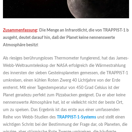
Zusammenfassung
:
Die Menge an Infrarotlicht, die von TRAPPIST-1 b
ausgeht, deutet darauf hin, daß der Planet keine nennenswerte
Atmosphäre besitz
t
Als riesiges berührungsloses Thermometer fungierend, hat das James-
Webb-Weltraumteleskop der NASA erfolgreich die Wärmestrahlung
des innersten der sieben Gesteinsplaneten gemessen, die TRAPPIST-1
umkreisen, einen kühlen Roten Zwerg 40 Lichtjahre von der Erde
entfernt. Mit einer Tagestemperatur von 450 Grad Celsius ist der
Planet geradezu perfekt zum Pizzabacken geeignet. Da er aber keine
nennenswerte Atmosphäre hat, ist er vielleicht nicht der beste Ort,
um zu speisen. Das Ergebnis ist das erste aus einer umfassenden
Reihe von Webb-Studien des
TRAPPIST-1-Systems
und stellt einen
wichtigen Schritt bei der Bestimmung der Frage dar, ob Planeten, die