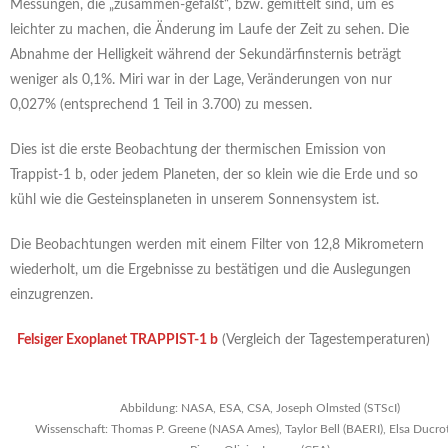
Messungen, die „zusammen-gefaßt“, bzw. gemittelt sind, um es
leichter zu machen, die Änderung im Laufe der Zeit zu sehen. Die
Abnahme der Helligkeit während der Sekundärfinsternis beträgt
weniger als 0,1%. Miri war in der Lage, Veränderungen von nur
0,027% (entsprechend 1 Teil in 3.700) zu messen.
Dies ist die erste Beobachtung der thermischen Emission von
Trappist-1 b, oder jedem Planeten, der so klein wie die Erde und so
kühl wie die Gesteinsplaneten in unserem Sonnensystem ist.
Die Beobachtungen werden mit einem Filter von 12,8 Mikrometern
wiederholt, um die Ergebnisse zu bestätigen und die Auslegungen
einzugrenzen.
Felsiger Exoplanet TRAPPIST-1 b
(Vergleich der Tagestemperaturen)
Abbildung: NASA, ESA, CSA, Joseph Olmsted (STScI)
Wissenschaft: Thomas P. Greene (NASA Ames), Taylor Bell (BAERI), Elsa Ducrot