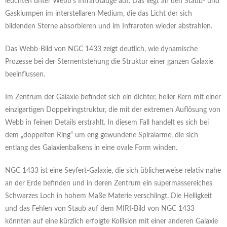
leuchten unter Webb‘s Infrarotauge auf. Das liegt an den Staub- und
Gasklumpen im interstellaren Medium, die das Licht der sich
bildenden Sterne absorbieren und im Infraroten wieder abstrahlen.
Das Webb-Bild von NGC 1433 zeigt deutlich, wie dynamische
Prozesse bei der Sternentstehung die Struktur einer ganzen Galaxie
beeinflussen.
Im Zentrum der Galaxie befindet sich ein dichter, heller Kern mit einer
einzigartigen Doppelringstruktur, die mit der extremen Auflösung von
Webb in feinen Details erstrahlt. In diesem Fall handelt es sich bei
dem „doppelten Ring“ um eng gewundene Spiralarme, die sich
entlang des Galaxienbalkens in eine ovale Form winden.
NGC 1433 ist eine Seyfert-Galaxie, die sich üblicherweise relativ nahe
an der Erde befinden und in deren Zentrum ein supermassereiches
Schwarzes Loch in hohem Maße Materie verschlingt. Die Helligkeit
und das Fehlen von Staub auf dem MIRI-Bild von NGC 1433
könnten auf eine kürzlich erfolgte Kollision mit einer anderen Galaxie