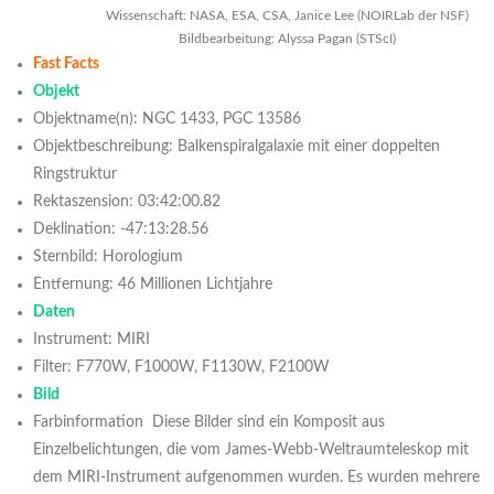
Wissenschaft: NASA, ESA, CSA, Janice Lee (NOIRLab der NSF)
Bildbearbeitung: Alyssa Pagan (STScI)
Fast Facts
Objekt
Objektname(n): NGC 1433, PGC 13586
Objektbeschreibung: Balkenspiralgalaxie mit einer doppelten
Ringstruktur
Rektaszension: 03:42:00.82
Deklination: -47:13:28.56
Sternbild: Horologium
Entfernung: 46 Millionen Lichtjahre
Daten
Instrument: MIRI
Filter: F770W, F1000W, F1130W, F2100W
Bild
Farbinformation Diese Bilder sind ein Komposit aus
Einzelbelichtungen, die vom James-Webb-Weltraumteleskop mit
dem MIRI-Instrument aufgenommen wurden. Es wurden mehrere