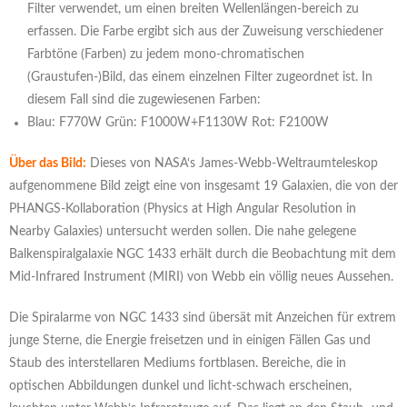
Filter verwendet, um einen breiten Wellenlängen-bereich zu
erfassen. Die Farbe ergibt sich aus der Zuweisung verschiedener
Farbtöne (Farben) zu jedem mono-chromatischen
(Graustufen-)Bild, das einem einzelnen Filter zugeordnet ist. In
diesem Fall sind die zugewiesenen Farben:
Blau: F770W Grün: F1000W+F1130W Rot: F2100W
Über das Bild:
Dieses von NASA‘s James-Webb-Weltraumteleskop
aufgenommene Bild zeigt eine von insgesamt 19 Galaxien, die von der
PHANGS-Kollaboration (Physics at High Angular Resolution in
Nearby Galaxies) untersucht werden sollen. Die nahe gelegene
Balkenspiralgalaxie NGC 1433 erhält durch die Beobachtung mit dem
Mid-Infrared Instrument (MIRI) von Webb ein völlig neues Aussehen.
Die Spiralarme von NGC 1433 sind übersät mit Anzeichen für extrem
junge Sterne, die Energie freisetzen und in einigen Fällen Gas und
Staub des interstellaren Mediums fortblasen. Bereiche, die in
optischen Abbildungen dunkel und licht-schwach erscheinen,