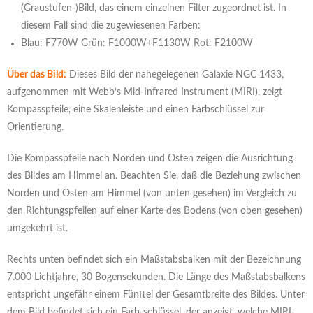
(Graustufen-)Bild, das einem einzelnen Filter zugeordnet ist. In
diesem Fall sind die zugewiesenen Farben:
Blau: F770W Grün: F1000W+F1130W Rot: F2100W
Über das Bild:
Dieses Bild der nahegelegenen Galaxie NGC 1433,
aufgenommen mit Webb‘s Mid-Infrared Instrument (MIRI), zeigt
Kompasspfeile, eine Skalenleiste und einen Farbschlüssel zur
Orientierung.
Die Kompasspfeile nach Norden und Osten zeigen die Ausrichtung
des Bildes am Himmel an. Beachten Sie, daß die Beziehung zwischen
Norden und Osten am Himmel (von unten gesehen) im Vergleich zu
den Richtungspfeilen auf einer Karte des Bodens (von oben gesehen)
umgekehrt ist.
Rechts unten befindet sich ein Maßstabsbalken mit der Bezeichnung
7.000 Lichtjahre, 30 Bogensekunden. Die Länge des Maßstabsbalkens
entspricht ungefähr einem Fünftel der Gesamtbreite des Bildes. Unter
dem Bild befindet sich ein Farb-schlüssel, der anzeigt, welche MIRI-