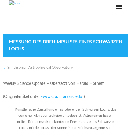
Sternwarte
Veranstaltungen
MESSUNG DES DREHIMPULSES EINES SCHWARZEN
Verein
LOCHS
Blog
Smithsonian Astrophysical Observatory
Galerie
Weekly Science Update – Übersetzt von Harald Horneff
Anfahrt
(Originalartikel unter
www.cfa.
h
arvard.edu
)
Kontakt
Künstlerische Darstellung eines rotierenden Schwarzen Lochs, das
von einer Akkretionsscheibe umgeben ist. Astronomen haben
mittels Röntgenspektroskopie den Drehimpuls eines Schwarzen
Lochs mit der Masse der Sonne in der Milchstraße gemessen.