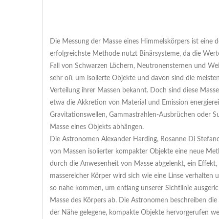
Die Messung der Masse eines Himmelskörpers ist eine 
erfolgreichste Methode nutzt Binärsysteme, da die We
Fall von Schwarzen Löchern, Neutronensternen und Weiße
sehr oft um isolierte Objekte und davon sind die meist
Verteilung ihrer Massen bekannt. Doch sind diese Massen 
etwa die Akkretion von Material und Emission energiere
Gravitationswellen, Gammastrahlen-Ausbrüchen oder Su
Masse eines Objekts abhängen.
Die Astronomen Alexander Harding, Rosanne Di Stefano
von Massen isolierter kompakter Objekte eine neue Meth
durch die Anwesenheit von Masse abgelenkt, ein Effekt, de
massereicher Körper wird sich wie eine Linse verhalten 
so nahe kommen, um entlang unserer Sichtlinie ausgerich
Masse des Körpers ab. Die Astronomen beschreiben die Er
der Nähe gelegene, kompakte Objekte hervorgerufen we