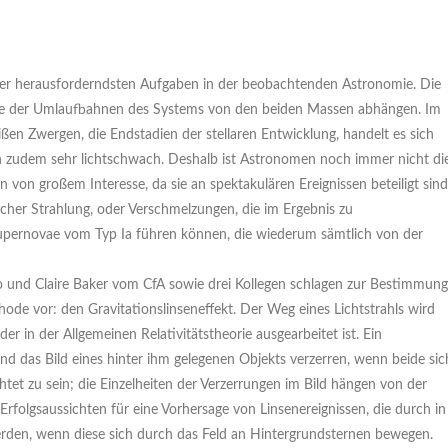
der herausforderndsten Aufgaben in der beobachtenden Astronomie. Die
rte der Umlaufbahnen des Systems von den beiden Massen abhängen. Im
n Zwergen, die Endstadien der stellaren Entwicklung, handelt es sich
en zudem sehr lichtschwach. Deshalb ist Astronomen noch immer nicht di
von großem Interesse, da sie an spektakulären Ereignissen beteiligt sind
icher Strahlung, oder Verschmelzungen, die im Ergebnis zu
pernovae vom Typ Ia führen können, die wiederum sämtlich von der
 und Claire Baker vom CfA sowie drei Kollegen schlagen zur Bestimmung
ode vor: den Gravitationslinseneffekt. Der Weg eines Lichtstrahls wird
r in der Allgemeinen Relativitätstheorie ausgearbeitet ist. Ein
und das Bild eines hinter ihm gelegenen Objekts verzerren, wenn beide sic
tet zu sein; die Einzelheiten der Verzerrungen im Bild hängen von der
folgsaussichten für eine Vorhersage von Linsenereignissen, die durch in
rden, wenn diese sich durch das Feld an Hintergrundsternen bewegen.