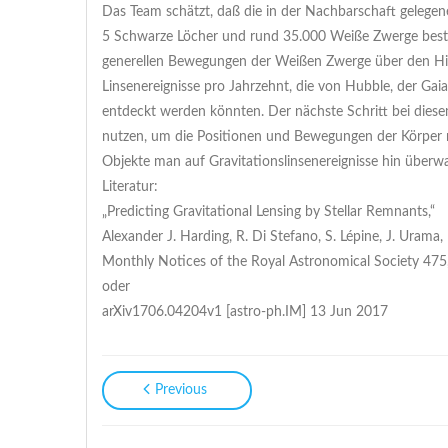
Das Team schätzt, daß die in der Nachbarschaft geleg
5 Schwarze Löcher und rund 35.000 Weiße Zwerge besteht
generellen Bewegungen der Weißen Zwerge über den Him
Linsenereignisse pro Jahrzehnt, die von Hubble, der 
entdeckt werden könnten. Der nächste Schritt bei dies
nutzen, um die Positionen und Bewegungen der Körper 
Objekte man auf Gravitationslinsenereignisse hin überwa
Literatur:
„Predicting Gravitational Lensing by Stellar Remnants,“
Alexander J. Harding, R. Di Stefano, S. Lépine, J. Urama
Monthly Notices of the Royal Astronomical Society 475
oder
arXiv1706.04204v1 [astro-ph.IM] 13 Jun 2017
Previous