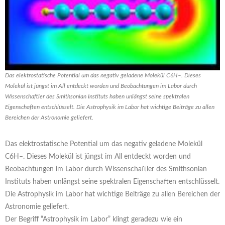
Das elektrostatische Potential um das negativ geladene Molekül C6H–. Dieses
Molekül ist jüngst im All entdeckt worden und Beobachtungen im Labor durch
Wissenschaftler des Smithsonian Instituts haben unlängst seine spektralen
Eigenschaften entschlüsselt. Die Astrophysik im Labor hat wichtige Beiträge zu allen
Bereichen der Astronomie geliefert.
Das elektrostatische Potential um das negativ geladene Molekül
C6H–. Dieses Molekül ist jüngst im All entdeckt worden und
Beobachtungen im Labor durch Wissenschaftler des Smithsonian
Instituts haben unlängst seine spektralen Eigenschaften entschlüsselt.
Die Astrophysik im Labor hat wichtige Beiträge zu allen Bereichen der
Astronomie geliefert.
Der Begriff “Astrophysik im Labor” klingt geradezu wie ein