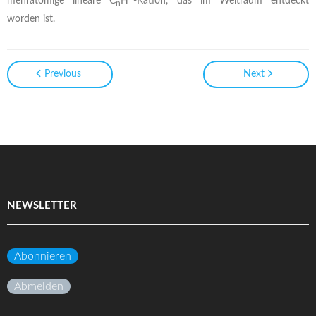
mehratomige lineare C
H
-Kation, das im Weltraum entdeckt
n
worden ist.
Previous
Next
NEWSLETTER
Abonnieren
Abmelden