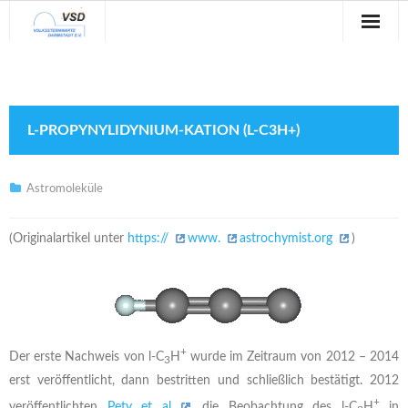
Sternwarte
Veranstaltungen
L-PROPYNYLIDYNIUM-KATION (L-C3H+)
Verein
Blog
Astromoleküle
Galerie
(Originalartikel unter
https://
www.
astrochymist.org
)
Anfahrt
Kontakt
+
Der erste Nachweis von l-C
H
wurde im Zeitraum von 2012 – 2014
3
erst veröffentlicht, dann bestritten und schließlich bestätigt. 2012
+
veröffentlichten
Pety et al.
die Beobachtung des l-C
H
in