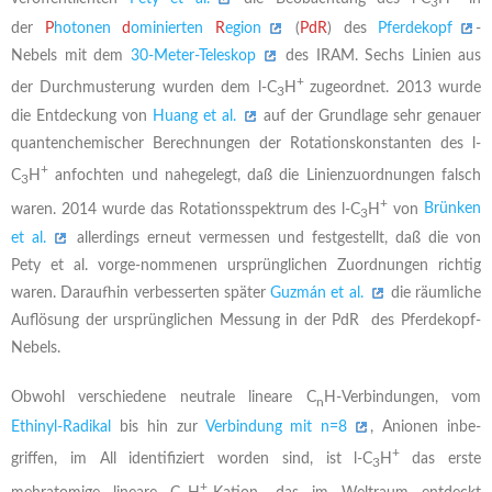
3
der
P
hotonen
d
ominierten
R
egion
(
PdR
) des
Pferdekopf
-
Nebels mit dem
30-Meter-Teleskop
des IRAM. Sechs Linien aus
+
der Durchmusterung wurden dem l-C
H
zugeordnet. 2013 wurde
3
die Entdeckung von
Huang et al.
auf der Grundlage sehr genauer
quantenchemischer Berechnungen der Rotationskonstanten des l-
+
C
H
anfochten und nahegelegt, daß die Linienzuordnungen falsch
3
+
waren. 2014 wurde das Rotationsspektrum des l-C
H
von
Brünken
3
et al.
allerdings erneut vermessen und festgestellt, daß die von
Pety et al. vorge-nommenen ursprünglichen Zuordnungen richtig
waren. Daraufhin verbesserten später
Guzmán et al.
die räumliche
Auflösung der ursprünglichen Messung in der PdR des Pferdekopf-
Nebels.
Obwohl verschiedene neutrale lineare C
H-Verbindungen, vom
n
Ethinyl-Radikal
bis hin zur
Verbindung mit n=8
, Anionen inbe-
+
griffen, im All identifiziert worden sind, ist l-C
H
das erste
3
+