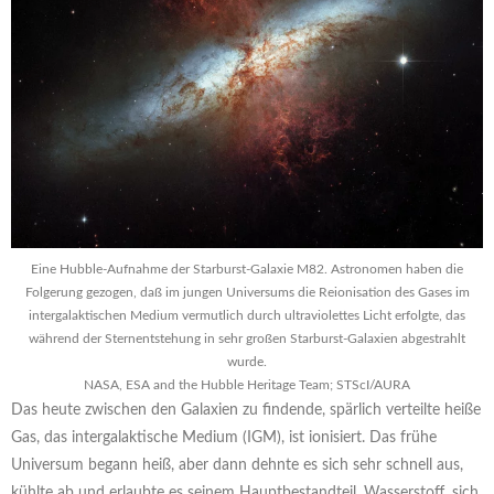
Eine Hubble-Aufnahme der Starburst-Galaxie M82. Astronomen haben die
Folgerung gezogen, daß im jungen Universums die Reionisation des Gases im
intergalaktischen Medium vermutlich durch ultraviolettes Licht erfolgte, das
während der Sternentstehung in sehr großen Starburst-Galaxien abgestrahlt
wurde.
NASA, ESA and the Hubble Heritage Team; STScI/AURA
Das heute zwischen den Galaxien zu findende, spärlich verteilte heiße
Gas, das intergalaktische Medium (IGM), ist ionisiert. Das frühe
Universum begann heiß, aber dann dehnte es sich sehr schnell aus,
kühlte ab und erlaubte es seinem Hauptbestandteil, Wasserstoff, sich