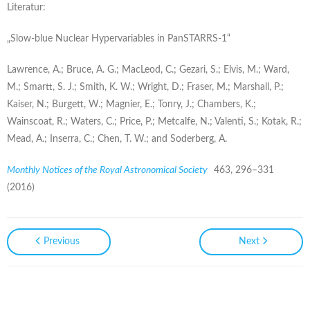
Literatur:
„Slow-blue Nuclear Hypervariables in PanSTARRS-1“
Lawrence, A.; Bruce, A. G.; MacLeod, C.; Gezari, S.; Elvis, M.; Ward,
M.; Smartt, S. J.; Smith, K. W.; Wright, D.; Fraser, M.; Marshall, P.;
Kaiser, N.; Burgett, W.; Magnier, E.; Tonry, J.; Chambers, K.;
Wainscoat, R.; Waters, C.; Price, P.; Metcalfe, N.; Valenti, S.; Kotak, R.;
Mead, A.; Inserra, C.; Chen, T. W.; and Soderberg, A.
Monthly Notices of the Royal Astronomical Society
463, 296–331
(2016)
Previous
Next