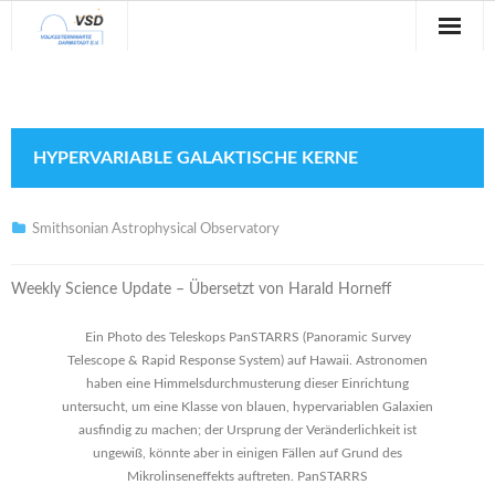
Sternwarte
Veranstaltungen
HYPERVARIABLE GALAKTISCHE KERNE
Verein
Blog
Smithsonian Astrophysical Observatory
Galerie
Weekly Science Update – Übersetzt von Harald Horneff
Anfahrt
Ein Photo des Teleskops PanSTARRS (Panoramic Survey
Telescope & Rapid Response System) auf Hawaii. Astronomen
Kontakt
haben eine Himmelsdurchmusterung dieser Einrichtung
untersucht, um eine Klasse von blauen, hypervariablen Galaxien
ausfindig zu machen; der Ursprung der Veränderlichkeit ist
ungewiß, könnte aber in einigen Fällen auf Grund des
Mikrolinseneffekts auftreten. PanSTARRS