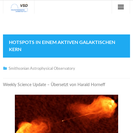
Sternwarte
Veranstaltungen
HOTSPOTS IN EINEM AKTIVEN GALAKTISCHEN
Verein
KERN
Blog
Smithsonian Astrophysical Observatory
Galerie
Weekly Science Update – Übersetzt von Harald Horneff
Anfahrt
Kontakt