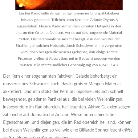
Ein bei Radiowellenlängen aufgenommenes Bild spektakulärer
Jets aus geladenen Teilchen, vom Kern der Galaxie Cygnus A
ausgestoßen. Neuere Radioaufnahmen konnten Hotspots in den
Jets an den Orten aufzulösen, wo sie auf das umgebende Material
treffen. Die herkömmliche Ansicht besagt, daß der Großteil der
Strahlung in solchen Hotspots durch Schockwellen hervorgerufen
wird, doch besagen die neuen Ergebnisse, daß einige andere
Prozesse, vielleicht Absorption, mit in Betracht gezogen werden
müssen. Bild mit freundlicher Genehmigung von NRAO / AU
Der Kern einer sogenannten “aktiven” Galaxie beherbergt ein
massereiches Schwarzes Loch, das in großen Mengen Material
akkretiert. Dadurch stößt der Kern oft bipolare Jets sich schnell
bewegender, geladener Partikel aus, die bei vielen Wellenlängen,
insbesondere im Radiobereich, hell leuchten. Aktive Galaxien zeigen
zahlreiche auf dramatische Art und Weise unterschiedliche
Eigenschaften, und diejenigen, die im Radiobereich hell sind, können
bei diesen Wellenlängen so viel wie eine Billiarde Sonnenleuchtkräfte
an Strahlung in den Raum abgeben.