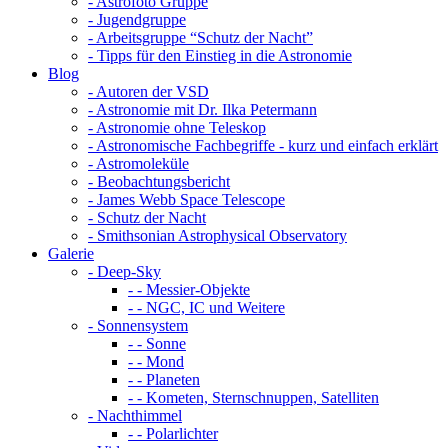
- Astrofoto Gruppe
- Jugendgruppe
- Arbeitsgruppe “Schutz der Nacht”
- Tipps für den Einstieg in die Astronomie
Blog
- Autoren der VSD
- Astronomie mit Dr. Ilka Petermann
- Astronomie ohne Teleskop
- Astronomische Fachbegriffe - kurz und einfach erklärt
- Astromoleküle
- Beobachtungsbericht
- James Webb Space Telescope
- Schutz der Nacht
- Smithsonian Astrophysical Observatory
Galerie
- Deep-Sky
- - Messier-Objekte
- - NGC, IC und Weitere
- Sonnensystem
- - Sonne
- - Mond
- - Planeten
- - Kometen, Sternschnuppen, Satelliten
- Nachthimmel
- - Polarlichter