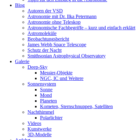
Blog
Autoren der VSD
Astronomie mit Dr. Ilka Petermann
Astronomie ohne Teleskop
Astronomische Fachbegriffe – kurz und einfach erklärt
Astromoleküle
Beobachtungsbericht
James Webb Space Telescope
Schutz der Nacht
Smithsonian Astrophysical Observatory
Galerie
Deep-Sky
Messier-Objekte
NGC, IC und Weitere
Sonnensystem
Sonne
Mond
Planeten
Kometen, Sternschnuppen, Satelliten
Nachthimmel
Polarlichter
Videos
Kunstwerke
3D-Modelle