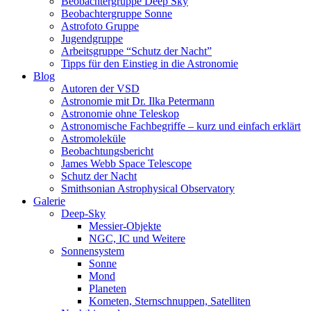
Beobachtergruppe Deep Sky
Beobachtergruppe Sonne
Astrofoto Gruppe
Jugendgruppe
Arbeitsgruppe “Schutz der Nacht”
Tipps für den Einstieg in die Astronomie
Blog
Autoren der VSD
Astronomie mit Dr. Ilka Petermann
Astronomie ohne Teleskop
Astronomische Fachbegriffe – kurz und einfach erklärt
Astromoleküle
Beobachtungsbericht
James Webb Space Telescope
Schutz der Nacht
Smithsonian Astrophysical Observatory
Galerie
Deep-Sky
Messier-Objekte
NGC, IC und Weitere
Sonnensystem
Sonne
Mond
Planeten
Kometen, Sternschnuppen, Satelliten