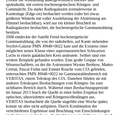
spektakulär, mit extrem hochenergetischem Röntgen- und
Gammalicht. Da starke Radiogalaxien normalerweise in
Kantenlage (Edge-on) beobachtet werden (oder bei etwas
größeren Winkeln mit voller Ausdehnung der Abströmung am
Himmel beobachtbar), wird nur ein kleiner Bruchteil an
Radiogalaxien beobachtet, die hochenergetische Gammastrahlung
besitzen.
2008 entdeckte der Satellit Fermi hochenergetische
Gammastrahlung, die von der radiohellen, auf Kante stehenden
Seyfert-Galaxie PMN J0948+0022 kam und die Existenz einer
möglichen neuen Klasse eines supermassereichen Schwarzen
Lochs in einem galaktischen Kern andeutete. Seither sind vier
weitere Beispiele gefunden worden. Eine große Gruppe von
Wissenschaftlern, zu der die Astronomen Wystan Benbow, Matteo
Cerruti, Pascal Fortin und Emmet Roache vom CfA gehörten,
untersuchten PMN J0948+0022 im Gammastrahlenbereich mit
VERITAS, einem Teleskop des CfA. Daneben führten sie mit
anderen Teleskopen Beobachtungen vom Röntgen- bis zum
sichtbaren Bereich durch. Während einer Beobachtungsperiode
im Januar 2013 brach die Quelle in einer hellen Eruption bei
optischen, ultravioletten und Röntgenwellenlängen aus.
VERITAS beobachtete die Quelle ungefähr eine Woche später,
konnte sie aber nicht aufspüren. Durch Kombination der
verschiedenen Ergebnisse und Beachtung von Einschränkungen