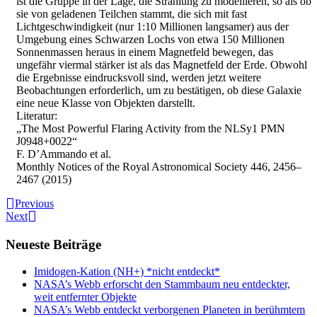
ist die Gruppe in der Lage, die Strahlung zu modellieren, so als ob
sie von geladenen Teilchen stammt, die sich mit fast
Lichtgeschwindigkeit (nur 1:10 Millionen langsamer) aus der
Umgebung eines Schwarzen Lochs von etwa 150 Millionen
Sonnenmassen heraus in einem Magnetfeld bewegen, das
ungefähr viermal stärker ist als das Magnetfeld der Erde. Obwohl
die Ergebnisse eindrucksvoll sind, werden jetzt weitere
Beobachtungen erforderlich, um zu bestätigen, ob diese Galaxie
eine neue Klasse von Objekten darstellt.
Literatur:
„The Most Powerful Flaring Activity from the NLSy1 PMN
J0948+0022“
F. D’Ammando et al.
Monthly Notices of the Royal Astronomical Society 446, 2456–
2467 (2015)
Previous
Next
Neueste Beiträge
Imidogen-Kation (NH+) *nicht entdeckt*
NASA’s Webb erforscht den Stammbaum neu entdeckter,
weit entfernter Objekte
NASA’s Webb entdeckt verborgenen Planeten in berühmtem