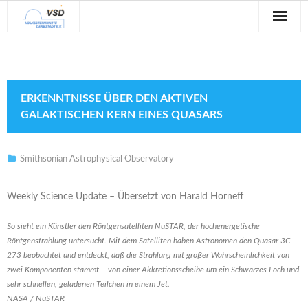
Sternwarte
Veranstaltungen
ERKENNTNISSE ÜBER DEN AKTIVEN
Verein
GALAKTISCHEN KERN EINES QUASARS
Blog
Smithsonian Astrophysical Observatory
Galerie
Weekly Science Update – Übersetzt von Harald Horneff
Anfahrt
So sieht ein Künstler den Röntgensatelliten NuSTAR, der hochenergetische
Kontakt
Röntgenstrahlung untersucht. Mit dem Satelliten haben Astronomen den Quasar 3C
273 beobachtet und entdeckt, daß die Strahlung mit großer Wahrscheinlichkeit von
zwei Komponenten stammt – von einer Akkretionsscheibe um ein Schwarzes Loch und
sehr schnellen, geladenen Teilchen in einem Jet.
NASA / NuSTAR