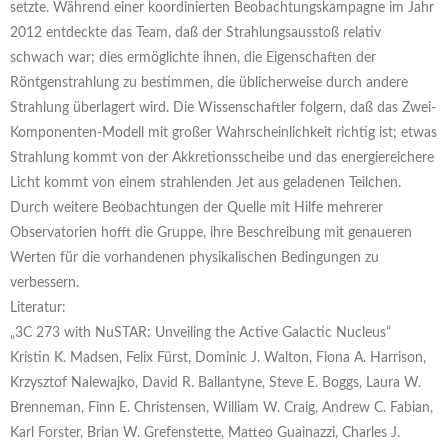
setzte. Während einer koordinierten Beobachtungskampagne im Jahr
2012 entdeckte das Team, daß der Strahlungsausstoß relativ
schwach war; dies ermöglichte ihnen, die Eigenschaften der
Röntgenstrahlung zu bestimmen, die üblicherweise durch andere
Strahlung überlagert wird. Die Wissenschaftler folgern, daß das Zwei-
Komponenten-Modell mit großer Wahrscheinlichkeit richtig ist; etwas
Strahlung kommt von der Akkretionsscheibe und das energiereichere
Licht kommt von einem strahlenden Jet aus geladenen Teilchen.
Durch weitere Beobachtungen der Quelle mit Hilfe mehrerer
Observatorien hofft die Gruppe, ihre Beschreibung mit genaueren
Werten für die vorhandenen physikalischen Bedingungen zu
verbessern.
Literatur:
„3C 273 with NuSTAR: Unveiling the Active Galactic Nucleus“
Kristin K. Madsen, Felix Fürst, Dominic J. Walton, Fiona A. Harrison,
Krzysztof Nalewajko, David R. Ballantyne, Steve E. Boggs, Laura W.
Brenneman, Finn E. Christensen, William W. Craig, Andrew C. Fabian,
Karl Forster, Brian W. Grefenstette, Matteo Guainazzi, Charles J.