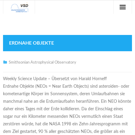
Sternwarte
Veranstaltungen
ERDNAHE OBJEKTE
Verein
Blog
Smithsonian Astrophysical Observatory
Galerie
Weekly Science Update – Übersetzt von Harald Horneff
Erdnahe Objekte (NEOs = Near Earth Objects) sind asteroiden- oder
Anfahrt
kometenartige Körper im Sonnensystem, deren Umlaufbahnen sie
manchmal nahe an die Erdumlaufbahn heranführen. Ein NEO könnte
Kontakt
daher eines Tages mit der Erde kollidieren. Da der Einschlag eines
sogar nur ein Kilometer messenden NEOs vermutlich einen Staat
zerstören würde, hat die NASA 1998 ein Zehn-Jahresprogramm mit
dem Ziel gestartet, 90 % aller geschätzten NEOs, die größer als ein