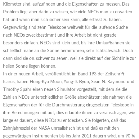
Kilometer sind, aufzufinden und die Eigenschaften zu messen. Das
Problem liegt aber darin zu wissen, wie viele NEOs man zu erwarten
hat und wann man sich sicher sein kann, alle erfasst zu haben.
Gegenwärtig sind zehn Teleskope weltweit für die laufende Suche
nach NEOs zweckbestimmt und ihre Arbeit ist nicht gerade
besonders einfach. NEOs sind klein und, bis ihre Umlaufbahnen sie
schließlich nahe an die Sonne heranführen, sehr lichtschwach. Doch
dann sind sie oft schwer zu sehen, weil sie direkt auf der Sichtlinie zur
hellen Sonne liegen können.
In einer neuen Arbeit, veröffentlicht im Band 193 der Zeitschrift
Icarus, haben Hong-Kyu Moon, Yong-Ik Byun, Sean N. Raymond und
Timothy Spahr einen neuen Simulator vorgestellt, mit dem sie die
Zahl an NEOs unterschiedlicher Größe abschätzten; sie nahmen die
Eigenschaften der für die Durchmusterung eingesetzten Teleskope in
ihre Berechnungen mit auf; dies erlaubte ihnen zu veranschlagen, wie
lange es dauert, diese NEOs zu entdecken. Sie folgerten, daß das
Zehnjahresziel der NASA unrealistisch ist und daß es mit den
gegenwärtigen Instrumenten bis ins Jahr 2011 dauern wird, um 90 %