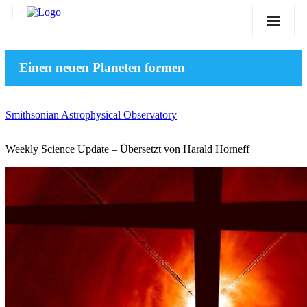
Sternwarte
Einen neuen Planeten formen
Veranstaltungen
Verein
Smithsonian Astrophysical Observatory
Blog
Weekly Science Update – Übersetzt von Harald Horneff
Galerie
Anfahrt
Kontakt