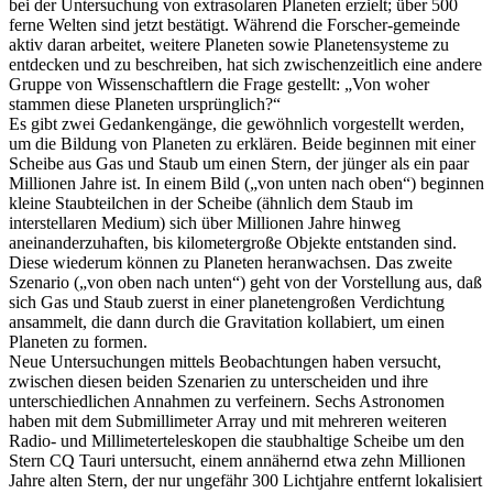
bei der Untersuchung von extrasolaren Planeten erzielt; über 500
ferne Welten sind jetzt bestätigt. Während die Forscher-gemeinde
aktiv daran arbeitet, weitere Planeten sowie Planetensysteme zu
entdecken und zu beschreiben, hat sich zwischenzeitlich eine andere
Gruppe von Wissenschaftlern die Frage gestellt: „Von woher
stammen diese Planeten ursprünglich?“
Es gibt zwei Gedankengänge, die gewöhnlich vorgestellt werden,
um die Bildung von Planeten zu erklären. Beide beginnen mit einer
Scheibe aus Gas und Staub um einen Stern, der jünger als ein paar
Millionen Jahre ist. In einem Bild („von unten nach oben“) beginnen
kleine Staubteilchen in der Scheibe (ähnlich dem Staub im
interstellaren Medium) sich über Millionen Jahre hinweg
aneinanderzuhaften, bis kilometergroße Objekte entstanden sind.
Diese wiederum können zu Planeten heranwachsen. Das zweite
Szenario („von oben nach unten“) geht von der Vorstellung aus, daß
sich Gas und Staub zuerst in einer planetengroßen Verdichtung
ansammelt, die dann durch die Gravitation kollabiert, um einen
Planeten zu formen.
Neue Untersuchungen mittels Beobachtungen haben versucht,
zwischen diesen beiden Szenarien zu unterscheiden und ihre
unterschiedlichen Annahmen zu verfeinern. Sechs Astronomen
haben mit dem Submillimeter Array und mit mehreren weiteren
Radio- und Millimeterteleskopen die staubhaltige Scheibe um den
Stern CQ Tauri untersucht, einem annähernd etwa zehn Millionen
Jahre alten Stern, der nur ungefähr 300 Lichtjahre entfernt lokalisiert