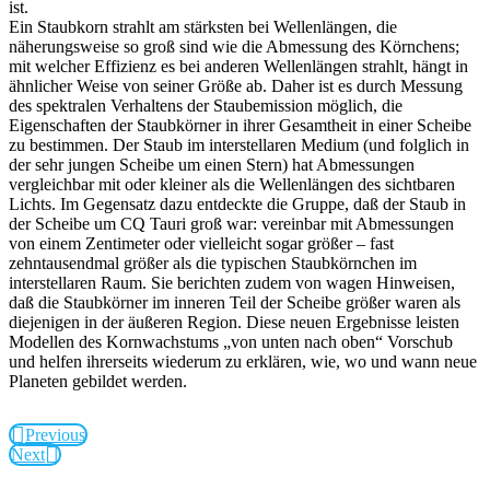
ist.
Ein Staubkorn strahlt am stärksten bei Wellenlängen, die
näherungsweise so groß sind wie die Abmessung des Körnchens;
mit welcher Effizienz es bei anderen Wellenlängen strahlt, hängt in
ähnlicher Weise von seiner Größe ab. Daher ist es durch Messung
des spektralen Verhaltens der Staubemission möglich, die
Eigenschaften der Staubkörner in ihrer Gesamtheit in einer Scheibe
zu bestimmen. Der Staub im interstellaren Medium (und folglich in
der sehr jungen Scheibe um einen Stern) hat Abmessungen
vergleichbar mit oder kleiner als die Wellenlängen des sichtbaren
Lichts. Im Gegensatz dazu entdeckte die Gruppe, daß der Staub in
der Scheibe um CQ Tauri groß war: vereinbar mit Abmessungen
von einem Zentimeter oder vielleicht sogar größer – fast
zehntausendmal größer als die typischen Staubkörnchen im
interstellaren Raum. Sie berichten zudem von wagen Hinweisen,
daß die Staubkörner im inneren Teil der Scheibe größer waren als
diejenigen in der äußeren Region. Diese neuen Ergebnisse leisten
Modellen des Kornwachstums „von unten nach oben“ Vorschub
und helfen ihrerseits wiederum zu erklären, wie, wo und wann neue
Planeten gebildet werden.
Previous
Next