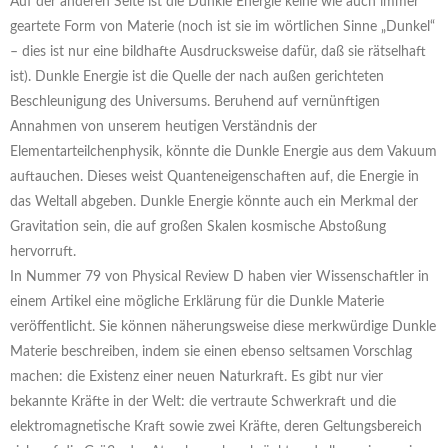
Auf der anderen Seite ist die Dunkle Energie keine wie auch immer
geartete Form von Materie (noch ist sie im wörtlichen Sinne „Dunkel“
– dies ist nur eine bildhafte Ausdrucksweise dafür, daß sie rätselhaft
ist). Dunkle Energie ist die Quelle der nach außen gerichteten
Beschleunigung des Universums. Beruhend auf vernünftigen
Annahmen von unserem heutigen Verständnis der
Elementarteilchenphysik, könnte die Dunkle Energie aus dem Vakuum
auftauchen. Dieses weist Quanteneigenschaften auf, die Energie in
das Weltall abgeben. Dunkle Energie könnte auch ein Merkmal der
Gravitation sein, die auf großen Skalen kosmische Abstoßung
hervorruft.
In Nummer 79 von Physical Review D haben vier Wissenschaftler in
einem Artikel eine mögliche Erklärung für die Dunkle Materie
veröffentlicht. Sie können näherungsweise diese merkwürdige Dunkle
Materie beschreiben, indem sie einen ebenso seltsamen Vorschlag
machen: die Existenz einer neuen Naturkraft. Es gibt nur vier
bekannte Kräfte in der Welt: die vertraute Schwerkraft und die
elektromagnetische Kraft sowie zwei Kräfte, deren Geltungsbereich