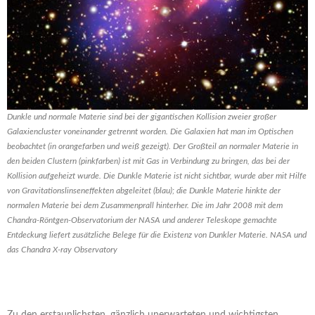
Dunkle und normale Materie sind bei der gigantischen Kollision zweier großer
Galaxiencluster voneinander getrennt worden. Die Galaxien hat man im Optischen
beobachtet (in orangefarben und weiß gezeigt). Der Großteil an normaler Materie in
den beiden Clustern (pinkfarben) ist mit Gas in Verbindung zu bringen, das bei der
Kollision aufgeheizt wurde. Die Dunkle Materie ist nicht sichtbar, wurde aber mit Hilfe
von Gravitationslinseneffekten abgeleitet (blau); die Dunkle Materie hinkte der
normalen Materie bei dem Zusammenprall hinterher. Die im Jahr 2008 mit dem
Chandra-Röntgen-Observatorium der NASA und anderer Teleskope gemachte
Entdeckung liefert zusätzliche Belege für die Existenz von Dunkler Materie. NASA und
das Chandra X-ray Observatory
Zu den erstaunlichsten, gänzlich unerwarteten und wichtigsten