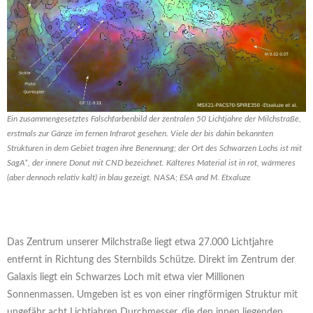
Ein zusammengesetztes Falschfarbenbild der zentralen 50 Lichtjahre der Milchstraße,
erstmals zur Gänze im fernen Infrarot gesehen. Viele der bis dahin bekannten
Strukturen in dem Gebiet tragen ihre Benennung; der Ort des Schwarzen Lochs ist mit
SagA*, der innere Donut mit CND bezeichnet. Kälteres Material ist in rot, wärmeres
(aber dennoch relativ kalt) in blau gezeigt. NASA; ESA and M. Etxaluze
Das Zentrum unserer Milchstraße liegt etwa 27.000 Lichtjahre
entfernt in Richtung des Sternbilds Schütze. Direkt im Zentrum der
Galaxis liegt ein Schwarzes Loch mit etwa vier Millionen
Sonnenmassen. Umgeben ist es von einer ringförmigen Struktur mit
ungefähr acht Lichtjahren Durchmesser, die den innen liegenden