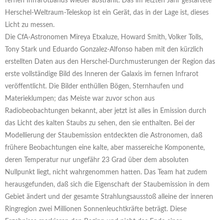
fernen Infrarotbands wieder abstrahlt. Das im letzten Jahr gestartete
Herschel-Weltraum-Teleskop ist ein Gerät, das in der Lage ist, dieses
Licht zu messen.
Die CfA-Astronomen Mireya Etxaluze, Howard Smith, Volker Tolls,
Tony Stark und Eduardo Gonzalez-Alfonso haben mit den kürzlich
erstellten Daten aus den Herschel-Durchmusterungen der Region das
erste vollständige Bild des Inneren der Galaxis im fernen Infrarot
veröffentlicht. Die Bilder enthüllen Bögen, Sternhaufen und
Materieklumpen; das Meiste war zuvor schon aus
Radiobeobachtungen bekannt, aber jetzt ist alles in Emission durch
das Licht des kalten Staubs zu sehen, den sie enthalten. Bei der
Modellierung der Staubemission entdeckten die Astronomen, daß
frühere Beobachtungen eine kalte, aber massereiche Komponente,
deren Temperatur nur ungefähr 23 Grad über dem absoluten
Nullpunkt liegt, nicht wahrgenommen hatten. Das Team hat zudem
herausgefunden, daß sich die Eigenschaft der Staubemission in dem
Gebiet ändert und der gesamte Strahlungsausstoß alleine der inneren
Ringregion zwei Millionen Sonnenleuchtkräfte beträgt. Diese