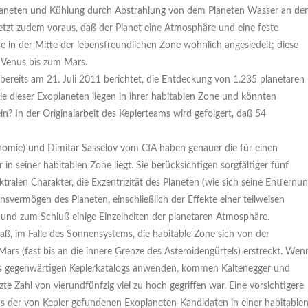
 Planeten und Kühlung durch Abstrahlung von dem Planeten Wasser an der
 setzt zudem voraus, daß der Planet eine Atmosphäre und eine feste
e in der Mitte der lebensfreundlichen Zone wohnlich angesiedelt; diese
 Venus bis zum Mars.
 bereits am 21. Juli 2011 berichtet, die Entdeckung von 1.235 planetaren
 dieser Exoplaneten liegen in ihrer habitablen Zone und könnten
n? In der Originalarbeit des Keplerteams wird gefolgert, daß 54
ronomie) und Dimitar Sasselov vom CfA haben genauer die für einen
 seiner habitablen Zone liegt. Sie berücksichtigen sorgfältiger fünf
tralen Charakter, die Exzentrizität des Planeten (wie sich seine Entfernu
svermögen des Planeten, einschließlich der Effekte einer teilweisen
und zum Schluß einige Einzelheiten der planetaren Atmosphäre.
aß, im Falle des Sonnensystems, die habitable Zone sich von der
rs (fast bis an die innere Grenze des Asteroidengürtels) erstreckt. Wen
des gegenwärtigen Keplerkatalogs anwenden, kommen Kaltenegger und
e Zahl von vierundfünfzig viel zu hoch gegriffen war. Eine vorsichtigere
 der von Kepler gefundenen Exoplaneten-Kandidaten in einer habitable