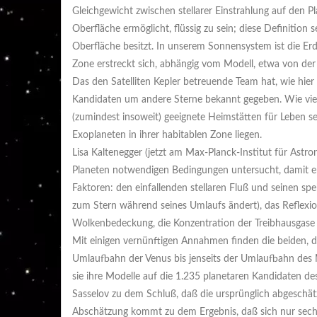
Gleichgewicht zwischen stellarer Einstrahlung auf den
Oberfläche ermöglicht, flüssig zu sein; diese Definition
Oberfläche besitzt. In unserem Sonnensystem ist die Erd
Zone erstreckt sich, abhängig vom Modell, etwa von der
Das den Satelliten Kepler betreuende Team hat, wie hier
Kandidaten um andere Sterne bekannt gegeben. Wie viele
(zumindest insoweit) geeignete Heimstätten für Leben sei
Exoplaneten in ihrer habitablen Zone liegen.
Lisa Kaltenegger (jetzt am Max-Planck-Institut für Ast
Planeten notwendigen Bedingungen untersucht, damit er in
Faktoren: den einfallenden stellaren Fluß und seinen spek
zum Stern während seines Umlaufs ändert), das Reflexion
Wolkenbedeckung, die Konzentration der Treibhausgase 
Mit einigen vernünftigen Annahmen finden die beiden, d
Umlaufbahn der Venus bis jenseits der Umlaufbahn des Ma
sie ihre Modelle auf die 1.235 planetaren Kandidaten 
Sasselov zu dem Schluß, daß die ursprünglich abgeschätzt
Abschätzung kommt zu dem Ergebnis, daß sich nur sechs