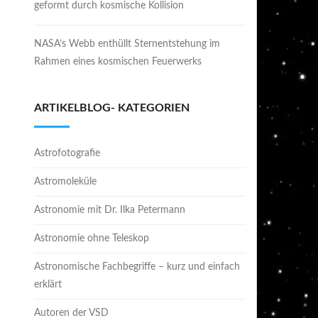
geformt durch kosmische Kollision
NASA’s Webb enthüllt Sternentstehung im
Rahmen eines kosmischen Feuerwerks
ARTIKELBLOG- KATEGORIEN
Astrofotografie
Astromoleküle
Astronomie mit Dr. Ilka Petermann
Astronomie ohne Teleskop
Astronomische Fachbegriffe – kurz und einfach
erklärt
Autoren der VSD