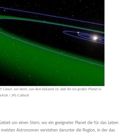
 Cancri, ein Stern, von dem bekannt ist, daß ihn ein großer Planet in
 NASA / JPL-Caltech
Gebiet um einen Stern, wo ein geeigneter Planet die für das Leben
meisten Astronomen verstehen darunter die Region, in der das