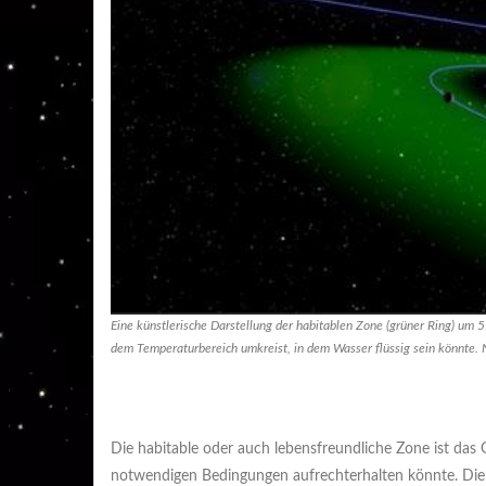
Eine künstlerische Darstellung der habitablen Zone (grüner Ring) um 55
dem Temperaturbereich umkreist, in dem Wasser flüssig sein könnte.
Die habitable oder auch lebensfreundliche Zone ist das 
notwendigen Bedingungen aufrechterhalten könnte. Die 