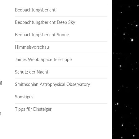
Beobachtungsbericht
Beobachtungsbericht Deep Sky
Beobachtungsbericht Sonne
Himmelsvorschau
James Webb Space Telescope
Schutz der Nacht
ng
Smithsonian Astrophysical Observatory
Sonstiges
Tipps für Einsteiger
n
n