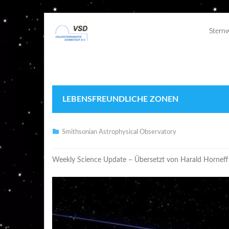
Stern
LEBENSFREUNDLICHE ZONEN
Smithsonian Astrophysical Observatory
Weekly Science Update – Übersetzt von Harald Horneff