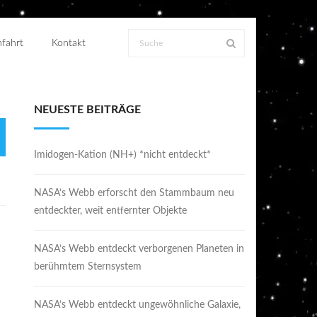
fahrt
Kontakt
NEUESTE BEITRÄGE
Imidogen-Kation (NH+) *nicht entdeckt*
NASA’s Webb erforscht den Stammbaum neu
entdeckter, weit entfernter Objekte
NASA’s Webb entdeckt verborgenen Planeten in
berühmtem Sternsystem
NASA’s Webb entdeckt ungewöhnliche Galaxie,