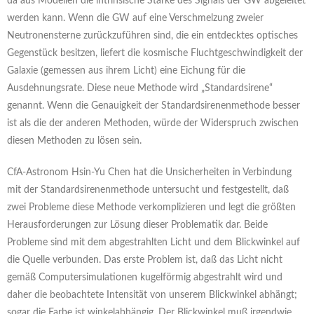
da aus Modellen die intrinsische Stärke des Signals der GW abgeleitet
werden kann. Wenn die GW auf eine Verschmelzung zweier
Neutronensterne zurückzuführen sind, die ein entdecktes optisches
Gegenstück besitzen, liefert die kosmische Fluchtgeschwindigkeit der
Galaxie (gemessen aus ihrem Licht) eine Eichung für die
Ausdehnungsrate. Diese neue Methode wird „Standardsirene“
genannt. Wenn die Genauigkeit der Standardsirenenmethode besser
ist als die der anderen Methoden, würde der Widerspruch zwischen
diesen Methoden zu lösen sein.
CfA-Astronom Hsin-Yu Chen hat die Unsicherheiten in Verbindung
mit der Standardsirenenmethode untersucht und festgestellt, daß
zwei Probleme diese Methode verkomplizieren und legt die größten
Herausforderungen zur Lösung dieser Problematik dar. Beide
Probleme sind mit dem abgestrahlten Licht und dem Blickwinkel auf
die Quelle verbunden. Das erste Problem ist, daß das Licht nicht
gemäß Computersimulationen kugelförmig abgestrahlt wird und
daher die beobachtete Intensität von unserem Blickwinkel abhängt;
sogar die Farbe ist winkelabhängig. Der Blickwinkel muß irgendwie