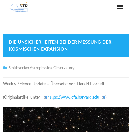
Sternwarte
Veranstaltungen
DIE UNSICHERHEITEN BEI DER MESSUNG DER
Verein
KOSMISCHEN EXPANSION
Blog
Smithsonian Astrophysical Observatory
Galerie
Weekly Science Update – Übersetzt von Harald Horneff
Anfahrt
(Originalartikel unter
https://www.cfa.harvard.edu
)
Kontakt