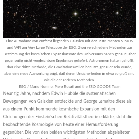
Eine Aufnahme von entfernt liegenden Galaxien mit den Instrumenten VIMOS
und WFI am Very Large Telescope der ESO. Zwei verschiedene Methoden zur
Bestimmung der kosmischen Expansionsrate des Universums haben genaue, aber
gegenseitig nicht vergleichbare Ergebnisse geliefert. Astronomen hatten gehofft,
daß eine dritte Methode, die Gravitationswellen benutzt, genauer sein würde,
aber eine neue Auswertung zeigt, daß deren Unsicherheiten in etwa so groß sind
wie die der anderen Methoden.
ESO / Mario Nonino, Piero Rosati and the ESO GOODS Team
Neunzig Jahre, nachdem Edwin Hubble die systematischen
Bewegungen von Galaxien entdeckte und George Lemaitre diese als
aus einem Punkt kommende kosmische Expansion mit den
Gleichungen der Einstein’schen Relativitätstheorie erklärte, steht die
beobachtende Kosmologie von heute einer Herausforderung
gegenüber. Die von den beiden wichtigsten Methoden abgeleiteten