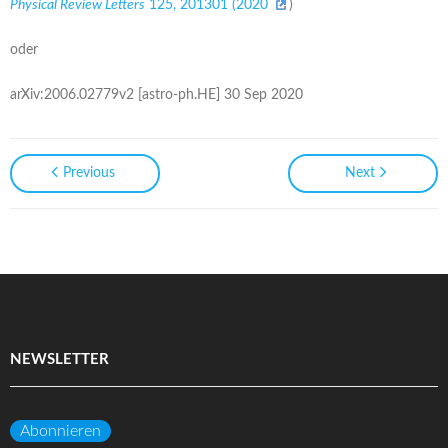
Physical Review Letters
125, 201301 (2020
)
oder
arXiv:2006.02779v2 [astro-ph.HE] 30 Sep 2020
Previous
Next
NEWSLETTER
Abonnieren