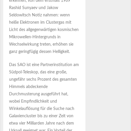
erkennen, von dem erstmals 1969
Rashid Sunyaev und Jakow
Seldowitsch Notiz nahmen: wenn
heiße Elektronen im Clustergas mit
Licht des allgegenwärtigen kosmischen
Mikrowellen-Hintergrunds in
Wechselwirkung treten, erhöhen sie
ganz geringfügig dessen Helligkeit.
Das SAO ist eine Partnerinstitution am
Südpol-Teleskop, das eine große,
ungefähr sechs Prozent des gesamten
Himmels abdeckende
Durchmusterung ausgeführt hat,
wobei Empfindlichkeit und
Winkelauflösung für die Suche nach
Galaxiencluster bis zu einer Zeit von
etwa vier Milliarden Jahre nach dem
Urknall geeignet war. Ein Vorteil der