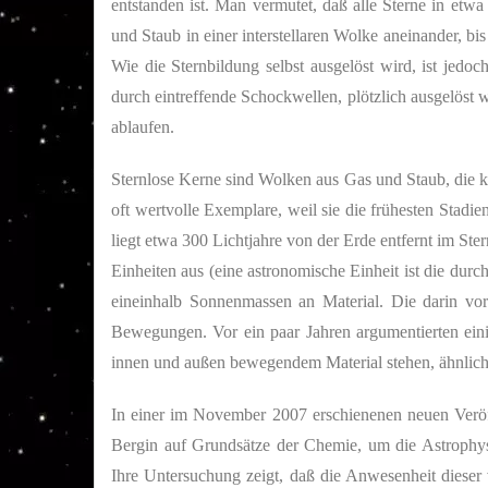
entstanden ist. Man vermutet, daß alle Sterne in etwa
und Staub in einer interstellaren Wolke aneinander, bi
Wie die Sternbildung selbst ausgelöst wird, ist jed
durch eintreffende Schockwellen, plötzlich ausgelöst w
ablaufen.
Sternlose Kerne sind Wolken aus Gas und Staub, die ke
oft wertvolle Exemplare, weil sie die frühesten Stadi
liegt etwa 300 Lichtjahre von der Erde entfernt im St
Einheiten aus (eine astronomische Einheit ist die durc
eineinhalb Sonnenmassen an Material. Die darin vo
Bewegungen. Vor ein paar Jahren argumentierten ein
innen und außen bewegendem Material stehen, ähnlich 
In einer im November 2007 erschienenen neuen Veröf
Bergin
auf Grundsätze der Chemie, um die Astrophys
Ihre Untersuchung zeigt, daß die Anwesenheit dieser 