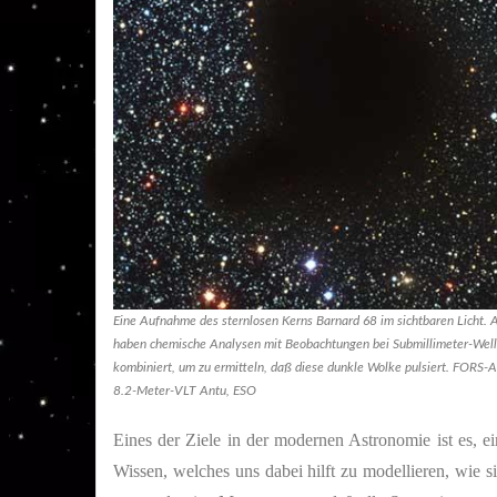
Eine Aufnahme des sternlosen Kerns Barnard 68 im sichtbaren Licht.
haben chemische Analysen mit Beobachtungen bei Submillimeter-Wel
kombiniert, um zu ermitteln, daß diese dunkle Wolke pulsiert. FORS-A
8.2-Meter-VLT Antu, ESO
Eines der Ziele in der modernen Astronomie ist es, 
Wissen, welches uns dabei hilft zu modellieren, wie s