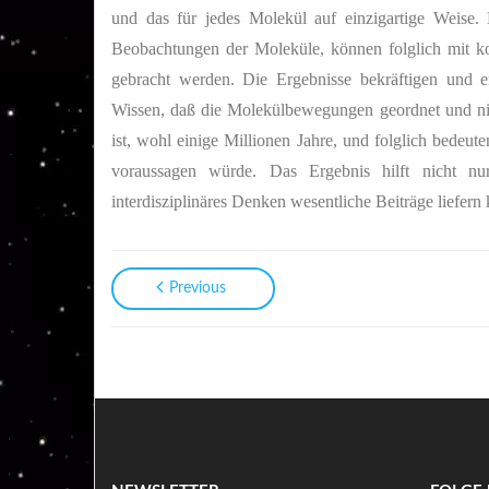
und das für jedes Molekül auf einzigartige Weise.
Beobachtungen der Moleküle, können folglich mit k
gebracht werden. Die Ergebnisse bekräftigen und e
Wissen, daß die Molekülbewegungen geordnet und nich
ist, wohl einige Millionen Jahre, und folglich bedeut
voraussagen würde. Das Ergebnis hilft nicht nur
interdisziplinäres Denken wesentliche Beiträge liefern
Previous