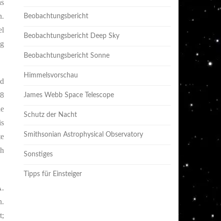
as
n.
Beobachtungsbericht
el
Beobachtungsbericht Deep Sky
ig
Beobachtungsbericht Sonne
Himmelsvorschau
nd
68
James Webb Space Telescope
he
Schutz der Nacht
is
Smithsonian Astrophysical Observatory
te
ch
Sonstiges
Tipps für Einsteiger
.
n.
t;