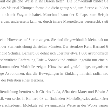
 auf die gleiche Weise in ihr Dasein treten. Die Schwerkraft bindet G
s das Material Klumpen formt, die dicht genug sind, um Sterne zu bilde
och noch mit Fragen behaftet. Manchmal kann der Kollaps, zum Beispi
erden; andererseits kann er, durch innere Magnetfelder verursacht, stet
ine Hinweise auf Sterne zeigen. Sie sind für gewöhnlich klein, kalt u
en der Sternentstehung darstellen könnten. Der sternlose Kern Barnard 
ernbild Schütze. Barnard 68 dehnt sich über nur etwa 1.000 astronomisc
hschnittliche Entfernung Erde – Sonne) und enthält ungefähr nur eine b
rkommenden Moleküle zeigen Hinweise auf großräumige, organisier
ige Astronomen, daß die Bewegungen in Einklang mit sich radial na
der Pulsation eines Herzens.
fentlichung berufen sich
Charles
Lada,
Sébastien Maret
und
Edwin A
ik von sechs in Barnard 68 zu findenden Molekülspezies aufzukläre
verschiedenen Moleküle auf systematische Weise in der Wolke variier