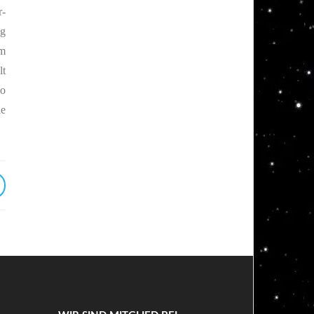
r-
ng
em
lt
io
ie