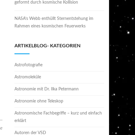
geformt durch kosmische Kollision
NASA’s Webb enthüllt Sternentstehung im
Rahmen eines kosmischen Feuerwerks
ARTIKELBLOG- KATEGORIEN
Astrofotografie
Astromoleküle
Astronomie mit Dr. Ilka Petermann
Astronomie ohne Teleskop
Astronomische Fachbegriffe – kurz und einfach
 –
erklärt
de
Autoren der VSD