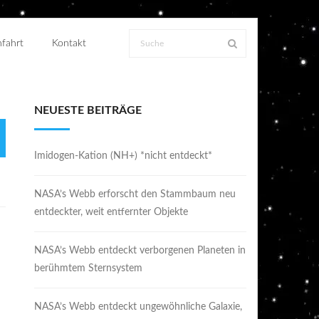
fahrt
Kontakt
NEUESTE BEITRÄGE
Imidogen-Kation (NH+) *nicht entdeckt*
NASA’s Webb erforscht den Stammbaum neu
entdeckter, weit entfernter Objekte
NASA’s Webb entdeckt verborgenen Planeten in
berühmtem Sternsystem
NASA’s Webb entdeckt ungewöhnliche Galaxie,