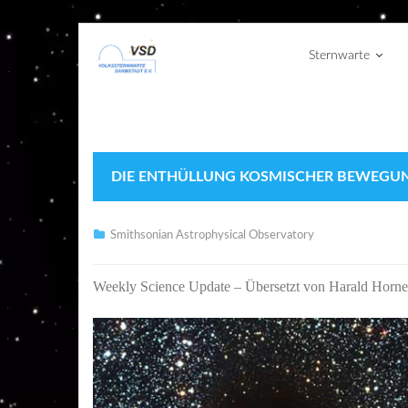
Sternwarte
DIE ENTHÜLLUNG KOSMISCHER BEWEGUNG
Smithsonian Astrophysical Observatory
Weekly Science Update
– Übersetzt von Harald Horne