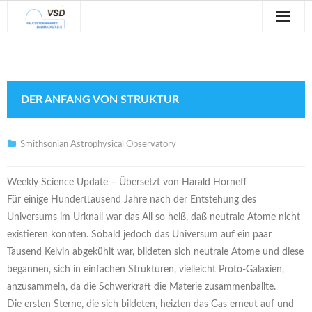
Sternwarte
Veranstaltungen
DER ANFANG VON STRUKTUR
Verein
Blog
Smithsonian Astrophysical Observatory
Galerie
Weekly Science Update – Übersetzt von Harald Horneff
Für einige Hunderttausend Jahre nach der Entstehung des
Anfahrt
Universums im Urknall war das All so heiß, daß neutrale Atome nicht
existieren konnten. Sobald jedoch das Universum auf ein paar
Kontakt
Tausend Kelvin abgekühlt war, bildeten sich neutrale Atome und diese
begannen, sich in einfachen Strukturen, vielleicht Proto-Galaxien,
anzusammeln, da die Schwerkraft die Materie zusammenballte.
Die ersten Sterne, die sich bildeten, heizten das Gas erneut auf und