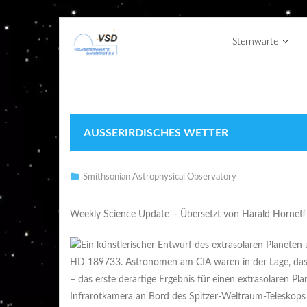
Sternwarte
AUSSERIRDISCHES WETTER
Smithsonian Astrophysical Observatory
Weekly Science Update – Übersetzt von Harald Horneff