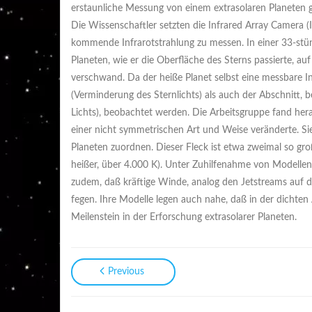
erstaunliche Messung von einem extrasolaren Planeten g
Die Wissenschaftler setzten die Infrared Array Camera 
kommende Infrarotstrahlung zu messen. In einer 33-st
Planeten, wie er die Oberfläche des Sterns passierte, 
verschwand. Da der heiße Planet selbst eine messbare I
(Verminderung des Sternlichts) als auch der Abschnitt, 
Lichts), beobachtet werden. Die Arbeitsgruppe fand her
einer nicht symmetrischen Art und Weise veränderte. Si
Planeten zuordnen. Dieser Fleck ist etwa zweimal so gr
heißer, über 4.000 K). Unter Zuhilfenahme von Modelle
zudem, daß kräftige Winde, analog den Jetstreams auf d
fegen. Ihre Modelle legen auch nahe, daß in der dicht
Meilenstein in der Erforschung extrasolarer Planeten.
Previous