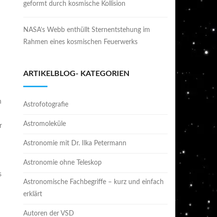
geformt durch kosmische Kollision
NASA’s Webb enthüllt Sternentstehung im
Rahmen eines kosmischen Feuerwerks
ARTIKELBLOG- KATEGORIEN
n
Astrofotografie
Astromoleküle
r
Astronomie mit Dr. Ilka Petermann
Astronomie ohne Teleskop
s
Astronomische Fachbegriffe – kurz und einfach
erklärt
Autoren der VSD