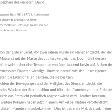
gelegenen Stern HD 189733. Astronomen
 derartige Ergebnis für einen
tzer-Weltraum-Teleskops zu messen. Sie
mosphäre des Planeten.
on der Erde entfernt. Vor zwei Jahren wurde ein Planet entdeckt, der de
 Masse ist mit der Masse des Jupiters vergleichbar. Doch führt dessen
äre weist daher eine Temperatur von über tausend Kelvin auf. Neben de
extrasolare Planeten wichtige Hinweise darauf, wie sich unser eigenes
n die Eigenschaften besitzen, die sie besitzen.
ten der Bewegungen und der Helligkeit des Sterns entdeckt; die
ndes Wackeln der Sternposition und führt den Planeten von der Erde au
wodurch das Sternlicht periodisch abgeschwächt wird. Heather Knutson,
itere Kollegen haben jetzt in einem Artikel bei Nature veröffentlicht,
 diesem Planeten mitzubekommen. Dies ist das erste Mal, daß solch eine