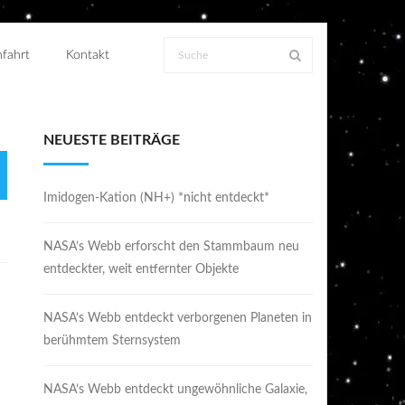
fahrt
Kontakt
NEUESTE BEITRÄGE
Imidogen-Kation (NH+) *nicht entdeckt*
NASA’s Webb erforscht den Stammbaum neu
entdeckter, weit entfernter Objekte
NASA’s Webb entdeckt verborgenen Planeten in
berühmtem Sternsystem
NASA’s Webb entdeckt ungewöhnliche Galaxie,