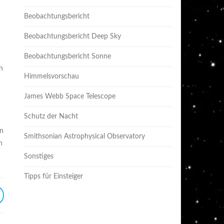
Beobachtungsbericht
Beobachtungsbericht Deep Sky
Beobachtungsbericht Sonne
n
Himmelsvorschau
James Webb Space Telescope
Schutz der Nacht
m
en
Smithsonian Astrophysical Observatory
n
Sonstiges
Tipps für Einsteiger