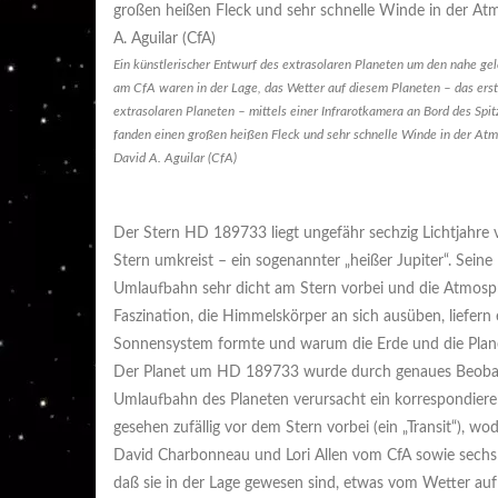
Ein künstlerischer Entwurf des extrasolaren Planeten um den nahe 
am CfA waren in der Lage, das Wetter auf diesem Planeten – das erste
extrasolaren Planeten – mittels einer Infrarotkamera an Bord des Spi
fanden einen großen heißen Fleck und sehr schnelle Winde in der At
David A. Aguilar (CfA)
Der Stern HD 189733 liegt ungefähr sechzig Lichtjahre v
Stern umkreist – ein sogenannter „heißer Jupiter“. Seine
Umlaufbahn sehr dicht am Stern vorbei und die Atmosph
Faszination, die Himmelskörper an sich ausüben, liefern 
Sonnensystem formte und warum die Erde und die Planete
Der Planet um HD 189733 wurde durch genaues Beobach
Umlaufbahn des Planeten verursacht ein korrespondiere
gesehen zufällig vor dem Stern vorbei (ein „Transit“), 
David Charbonneau und Lori Allen vom CfA sowie sechs we
daß sie in der Lage gewesen sind, etwas vom Wetter auf