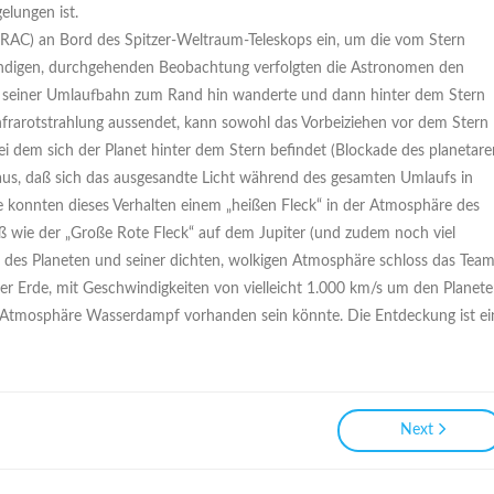
elungen ist.
(IRAC) an Bord des Spitzer-Weltraum-Teleskops ein, um die vom Stern
ündigen, durchgehenden Beobachtung verfolgten die Astronomen den
auf seiner Umlaufbahn zum Rand hin wanderte und dann hinter dem Stern
nfrarotstrahlung aussendet, kann sowohl das Vorbeiziehen vor dem Stern
bei dem sich der Planet hinter dem Stern befindet (Blockade des planetare
aus, daß sich das ausgesandte Licht während des gesamten Umlaufs in
e konnten dieses Verhalten einem „heißen Fleck“ in der Atmosphäre des
oß wie der „Große Rote Fleck“ auf dem Jupiter (und zudem noch viel
n des Planeten und seiner dichten, wolkigen Atmosphäre schloss das Tea
er Erde, mit Geschwindigkeiten von vielleicht 1.000 km/s um den Planet
en Atmosphäre Wasserdampf vorhanden sein könnte. Die Entdeckung ist ei
Next