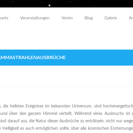
warte
Veranstaltungen
Verein
Blog
Galerie
An
GAMMASTRAHLENAUSBRÜCHE
ie hellsten Ereignisse im bekannten Universum, sind hochenergetisc
ig und über den ganzen Himmel verteilt. Während eines Ausbruchs ist 
sind darauf aus, die Natur dieser Ausbrüche zu enträtseln, nicht nur weg
e Helligkeit es auch ermöglichen sollte, über alle kosmischen Entfernung