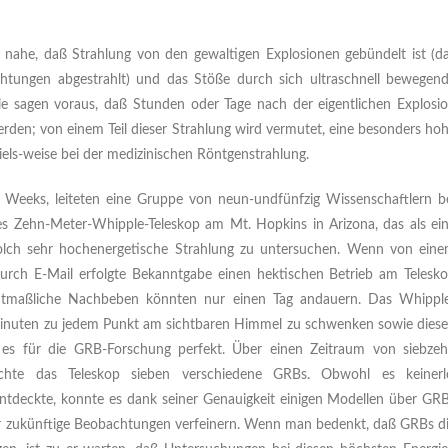
 nahe, daß Strahlung von den gewaltigen Explosionen gebündelt ist (d
Richtungen abgestrahlt) und das Stöße durch sich ultraschnell bewegen
lle sagen voraus, daß Stunden oder Tage nach der eigentlichen Explosi
rden; von einem Teil dieser Strahlung wird vermutet, eine besonders ho
iels-weise bei der medizinischen Röntgenstrahlung.
r Weeks
, leiteten eine Gruppe von neun-undfünfzig Wissenschaftlern b
s Zehn-Meter-Whipple-Teleskop am Mt. Hopkins in Arizona, das als ei
 solch sehr hochenergetische Strahlung zu untersuchen. Wenn von ein
 durch E-Mail erfolgte Bekanntgabe einen hektischen Betrieb am Telesk
mutmaßliche Nachbeben könnten nur einen Tag andauern. Das Whippl
i Minuten zu jedem Punkt am sichtbaren Himmel zu schwenken sowie dies
ht es für die GRB-Forschung perfekt. Über einen Zeitraum von siebze
hte das Teleskop sieben verschiedene GRBs. Obwohl es keinerl
ntdeckte, konnte es dank seiner Genauigkeit einigen Modellen über GR
ür zukünftige Beobachtungen verfeinern. Wenn man bedenkt, daß GRBs d