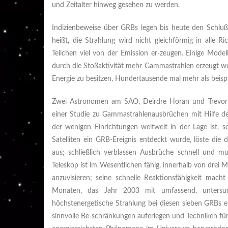
und Zeitalter hinweg gesehen zu werden.
Indizienbeweise über GRBs legen bis heute den Schluß
heißt, die Strahlung wird nicht gleichförmig in alle 
Teilchen viel von der Emission er-zeugen. Einige Mode
durch die Stoßaktivität mehr Gammastrahlen erzeugt we
Energie zu besitzen, Hundertausende mal mehr als beisp
Zwei Astronomen am SAO,
Deirdre Horan und Trevo
einer Studie zu Gammastrahlenausbrüchen mit Hilfe de
der wenigen Einrichtungen weltweit in der Lage ist,
Satelliten ein GRB-Ereignis entdeckt wurde, löste die
aus; schließlich verblassen Ausbrüche schnell und 
Teleskop ist im Wesentlichen fähig, innerhalb von dre
anzuvisieren; seine schnelle Reaktionsfähigkeit mac
Monaten, das Jahr 2003 mit umfassend, untersuc
höchstenergetische Strahlung bei diesen sieben GRBs e
sinnvolle Be-schränkungen auferlegen und Techniken f