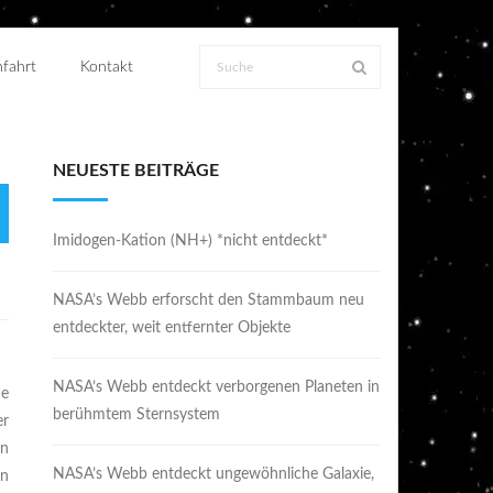
fahrt
Kontakt
NEUESTE BEITRÄGE
Imidogen-Kation (NH+) *nicht entdeckt*
NASA’s Webb erforscht den Stammbaum neu
entdeckter, weit entfernter Objekte
NASA’s Webb entdeckt verborgenen Planeten in
he
berühmtem Sternsystem
er
en
NASA’s Webb entdeckt ungewöhnliche Galaxie,
en