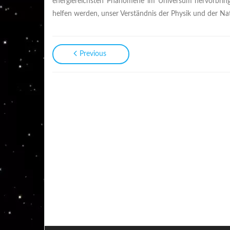
energiereichsten Phänomene im Universum hervorbring
helfen werden, unser Verständnis der Physik und der N
Previous