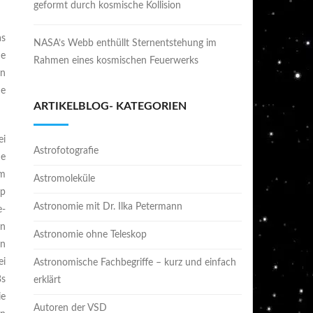
geformt durch kosmische Kollision
as
NASA’s Webb enthüllt Sternentstehung im
de
Rahmen eines kosmischen Feuerwerks
on
he
ARTIKELBLOG- KATEGORIEN
ei
Astrofotografie
ne
em
Astromoleküle
op
Astronomie mit Dr. Ilka Petermann
e-
en
Astronomie ohne Teleskop
hn
ei
Astronomische Fachbegriffe – kurz und einfach
Bs
erklärt
ie
Autoren der VSD