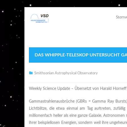
Stern
DAS WHIPPLE-TELESKOP UNTERSUCHT 
Smithsonian Astrophysical Observatory
Weekly Science Update
– Übersetzt von Harald Horneff
Gammastrahlenausbrüche (GBRs = Gamma Ray Bursts), d
Lichtblitze, die etwa einmal am Tag auftreten, zufäll
millionenfach heller als eine ganze Galaxie. Astronomen 
ihrer beispiellosen Energien, sondern weil ihre ungeheur