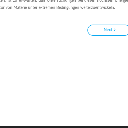
en, ist zu er-warten, daß Untersuchungen bei diesen höchsten Energi
atur von Materie unter extremen Bedingungen weiterzuentwickeln.
Next