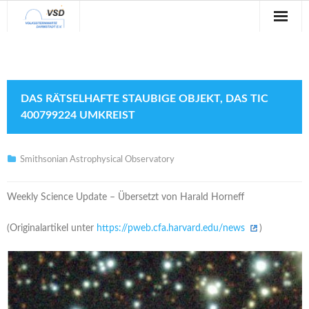
Sternwarte
Veranstaltungen
DAS RÄTSELHAFTE STAUBIGE OBJEKT, DAS TIC
Verein
400799224 UMKREIST
Blog
Smithsonian Astrophysical Observatory
Galerie
Weekly Science Update – Übersetzt von Harald Horneff
Anfahrt
(Originalartikel unter
https://pweb.cfa.harvard.edu/news
)
Kontakt