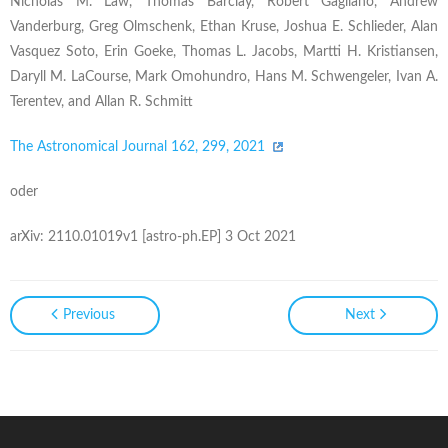
Nicholas M. Law, Thomas Barclay, Robert Gagliano, Andrew
Vanderburg, Greg Olmschenk, Ethan Kruse, Joshua E. Schlieder, Alan
Vasquez Soto, Erin Goeke, Thomas L. Jacobs, Martti H. Kristiansen,
Daryll M. LaCourse, Mark Omohundro, Hans M. Schwengeler, Ivan A.
Terentev, and Allan R. Schmitt
The Astronomical Journal 162, 299, 2021
oder
arXiv: 2110.01019v1 [astro-ph.EP] 3 Oct 2021
Previous
Next