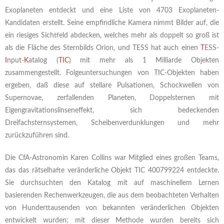
Exoplaneten entdeckt und eine Liste von 4703 Exoplaneten-
Kandidaten erstellt. Seine empfindliche Kamera nimmt Bilder auf, die
ein riesiges Sichtfeld abdecken, welches mehr als doppelt so groß ist
als die Fläche des Sternbilds Orion, und TESS hat auch einen
T
ESS-
I
nput-
K
atalog (
TIC
) mit mehr als 1 Milliarde Objekten
zusammengestellt. Folgeuntersuchungen von TIC-Objekten haben
ergeben, daß diese auf stellare Pulsationen, Schockwellen von
Supernovae, zerfallenden Planeten, Doppelsternen mit
Eigengravitationslinseneffekt, sich bedeckenden
Dreifachsternsystemen, Scheibenverdunklungen und mehr
zurückzuführen sind.
Die CfA-Astronomin Karen Collins war Mitglied eines großen Teams,
das das rätselhafte veränderliche Objekt TIC 400799224 entdeckte.
Sie durchsuchten den Katalog mit auf maschinellem Lernen
basierenden Rechenwerkzeugen, die aus dem beobachteten Verhalten
von Hunderttausenden von bekannten veränderlichen Objekten
entwickelt wurden; mit dieser Methode wurden bereits sich