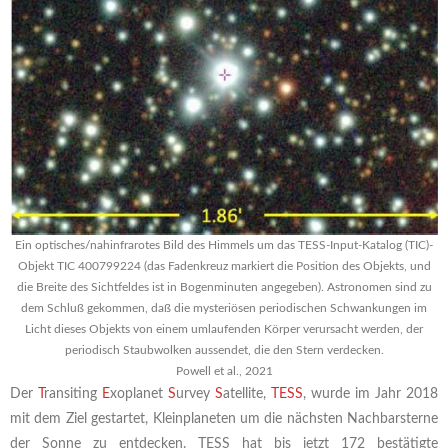
Ein optisches/nahinfrarotes Bild des Himmels um das TESS-Input-Katalog (TIC)-
Objekt TIC 400799224 (das Fadenkreuz markiert die Position des Objekts, und
die Breite des Sichtfeldes ist in Bogenminuten angegeben). Astronomen sind zu
dem Schluß gekommen, daß die mysteriösen periodischen Schwankungen im
Licht dieses Objekts von einem umlaufenden Körper verursacht werden, der
periodisch Staubwolken aussendet, die den Stern verdecken.
Powell et al., 2021
Der
T
ransiting
E
xoplanet
S
urvey
S
atellite,
TESS
, wurde im Jahr 2018
mit dem Ziel gestartet, Kleinplaneten um die nächsten Nachbarsterne
der Sonne zu entdecken. TESS hat bis jetzt 172 bestätigte