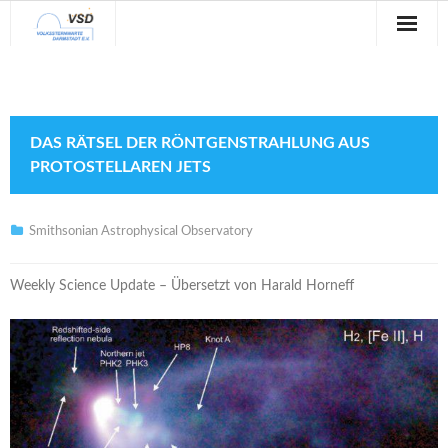
Sternwarte
Veranstaltungen
DAS RÄTSEL DER RÖNTGENSTRAHLUNG AUS
Verein
PROTOSTELLAREN JETS
Blog
Smithsonian Astrophysical Observatory
Galerie
Weekly Science Update – Übersetzt von Harald Horneff
Anfahrt
Kontakt