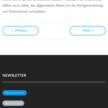
helfen auch dabei, das allgemeinere Rätsel um die Röntgenstrahlung
von Protosternen aufzulösen.
Previous
Next
NEWSLETTER
Abonnieren
Abmelden