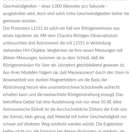
Geschwindigkeiten – etwa 1.000 Kilometer pro Sekunde –
ausgestoßen wird, doch sind solch hohe Geschwindigkeiten bisher nie
gemessen worden.
Der Protostern L1551 ist solch ein Fall von Röntgenemission aus
einem bipolaren Jet. Mit dem Chandra-Röntgen-Observatorium
untersuchten drei Astronomen die mit L1551 in Verbindung
stehenden HH-Objekte. Vergleichen sie ihre neuen Messungen mit
älteren Messungen, kommen sie zu dem Schluß, daß die
Röntgenemission für über ein Jahrzehnt gleichbleibend gewesen ist.
Aus ihren Modellen folgern sie, daß Masseauswurf durch den Stern in
Anwesenheit von starken Magnetfeldern um die Basis der
Abströmung herum eine ununterbrochene Schockwelle aufrecht
erhalten kann und die beobachtete Röntgenstrahlung erzeugt. Das
betroffene Gebiet hat eine Ausdehnung von nur etwa 10 AE (eine
Astronomische Einheit ist die durchschnittliche Distanz der Erde von
der Sonne), klein genug, daß Material mit hoher Geschwindigkeit nur
schwer auf direktem Weg entdeckt werden würde. Die Ergebnisse
helfen nicht nur, die Emission bei diesem Protostern zu erklären, sie