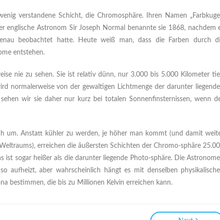
 wenig verstandene Schicht, die Chromosphäre. Ihren Namen „Farbkuge
Der englische Astronom Sir Joseph Normal benannte sie 1868, nachdem 
genau beobachtet hatte. Heute weiß man, dass die Farben durch d
ome entstehen.
 nie zu sehen. Sie ist relativ dünn, nur 3.000 bis 5.000 Kilometer tie
wird normalerweise von der gewaltigen Lichtmenge der darunter liegend
sehen wir sie daher nur kurz bei totalen Sonnenfinsternissen, wenn d
ch um. Anstatt kühler zu werden, je höher man kommt (und damit weit
eltraums), erreichen die äußersten Schichten der Chromo-sphäre 25.0
as ist sogar heißer als die darunter liegende Photo-sphäre. Die Astronom
so aufheizt, aber wahrscheinlich hängt es mit denselben physikalisch
 bestimmen, die bis zu Millionen Kelvin erreichen kann.