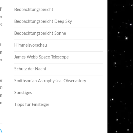
l“
Beobachtungsbericht
er
Beobachtungsbericht Deep Sky
ie
Beobachtungsbericht Sonne
f.
Himmelsvorschau
en
James Webb Space Telescope
er
Schutz der Nacht
er
Smithsonian Astrophysical Observatory
00
Sonstiges
en
en
Tipps für Einsteiger