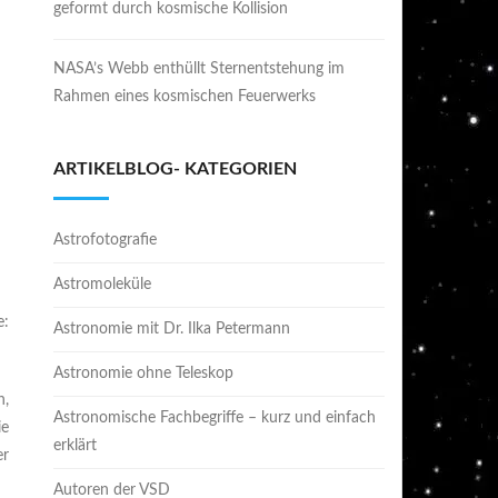
geformt durch kosmische Kollision
NASA’s Webb enthüllt Sternentstehung im
Rahmen eines kosmischen Feuerwerks
ARTIKELBLOG- KATEGORIEN
Astrofotografie
Astromoleküle
e:
Astronomie mit Dr. Ilka Petermann
Astronomie ohne Teleskop
h,
Astronomische Fachbegriffe – kurz und einfach
ie
erklärt
er
Autoren der VSD