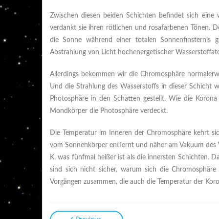
Zwischen diesen beiden Schichten befindet sich eine
verdankt sie ihren rötlichen und rosafarbenen Tönen. 
die Sonne während einer totalen Sonnenfinsternis 
Abstrahlung von Licht hochenergetischer Wasserstoffat
Allerdings bekommen wir die Chromosphäre normalerweise
Und die Strahlung des Wasserstoffs in dieser Schicht 
Photosphäre in den Schatten gestellt. Wie die Korona 
Mondkörper die Photosphäre verdeckt.
Die Temperatur im Inneren der Chromosphäre kehrt si
vom Sonnenkörper entfernt und näher am Vakuum des W
K, was fünfmal heißer ist als die innersten Schichten. D
sind sich nicht sicher, warum sich die Chromosphäre 
Vorgängen zusammen, die auch die Temperatur der Korona