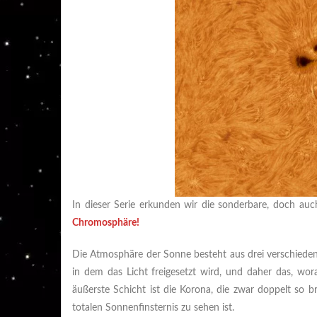
In dieser Serie erkunden wir die sonderbare, doch a
Chromosphäre!
Die Atmosphäre der Sonne besteht aus drei verschieden
in dem das Licht freigesetzt wird, und daher das, wor
äußerste Schicht ist die Korona, die zwar doppelt so br
totalen Sonnenfinsternis zu sehen ist.