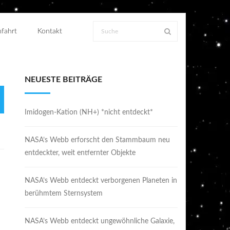
fahrt
Kontakt
NEUESTE BEITRÄGE
Imidogen-Kation (NH+) *nicht entdeckt*
NASA’s Webb erforscht den Stammbaum neu
entdeckter, weit entfernter Objekte
NASA’s Webb entdeckt verborgenen Planeten in
berühmtem Sternsystem
NASA’s Webb entdeckt ungewöhnliche Galaxie,