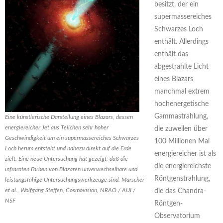
besitzt, der ein
supermassereiches
Schwarzes Loch
enthält. Allerdings
enthält das
abgestrahlte Licht
eines Blazars
manchmal extrem
hochenergetische
Gammastrahlung,
Eine künstlerische Darstellung eines Blazars, dessen
energiereicher Jet aus Teilchen sehr hoher
die zuweilen über
Geschwindigkeit um ein supermassereiches Schwarzes
100 Millionen Mal
Loch herum entsteht und nahezu direkt auf die Erde
energiereicher ist als
zielt. Eine neue Untersuchung hat gezeigt, daß die
die energiereichste
infraroten Farben von Blazaren unverwechselbare und
Röntgenstrahlung,
leistungsfähige Untersuchungswerkzeuge sind. Marscher
et al., Wolfgang Steffen, Cosmovision, NRAO / AUI /
die das Chandra-
NSF
Röntgen-
Observatorium