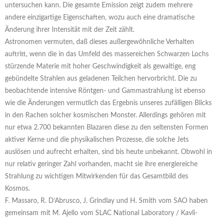
untersuchen kann. Die gesamte Emission zeigt zudem mehrere
andere einzigartige Eigenschaften, wozu auch eine dramatische
Änderung ihrer Intensität mit der Zeit zählt.
Astronomen vermuten, daß dieses außergewöhnliche Verhalten
auftritt, wenn die in das Umfeld des massereichen Schwarzen Lochs
stürzende Materie mit hoher Geschwindigkeit als gewaltige, eng
gebündelte Strahlen aus geladenen Teilchen hervorbricht. Die zu
beobachtende intensive Röntgen- und Gammastrahlung ist ebenso
wie die Änderungen vermutlich das Ergebnis unseres zufälligen Blicks
in den Rachen solcher kosmischen Monster. Allerdings gehören mit
nur etwa 2.700 bekannten Blazaren diese zu den seltensten Formen
aktiver Kerne und die physikalischen Prozesse, die solche Jets
auslösen und aufrecht erhalten, sind bis heute unbekannt. Obwohl in
nur relativ geringer Zahl vorhanden, macht sie ihre energiereiche
Strahlung zu wichtigen Mitwirkenden für das Gesamtbild des
Kosmos.
F. Massaro, R. D’Abrusco, J. Grindlay und H. Smith vom SAO haben
gemeinsam mit M. Ajello vom SLAC National Laboratory / Kavli-