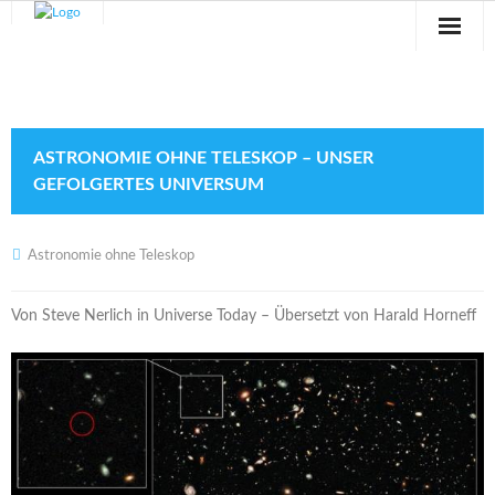
Sternwarte
Veranstaltungen
ASTRONOMIE OHNE TELESKOP – UNSER
Verein
GEFOLGERTES UNIVERSUM
Blog
Astronomie ohne Teleskop
Galerie
Von Steve Nerlich in Universe Today – Übersetzt von Harald Horneff
Anfahrt
Kontakt