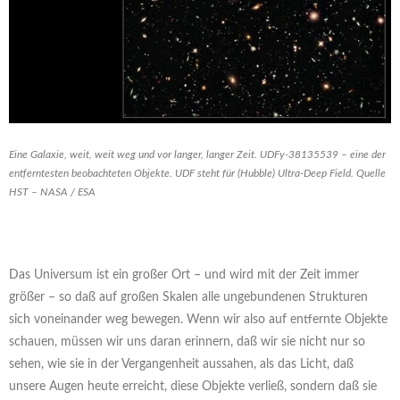
Eine Galaxie, weit, weit weg und vor langer, langer Zeit. UDFy-38135539 – eine der
entferntesten beobachteten Objekte. UDF steht für (Hubble) Ultra-Deep Field. Quelle
HST – NASA / ESA
Das Universum ist ein großer Ort – und wird mit der Zeit immer
größer – so daß auf großen Skalen alle ungebundenen Strukturen
sich voneinander weg bewegen. Wenn wir also auf entfernte Objekte
schauen, müssen wir uns daran erinnern, daß wir sie nicht nur so
sehen, wie sie in der Vergangenheit aussahen, als das Licht, daß
unsere Augen heute erreicht, diese Objekte verließ, sondern daß sie