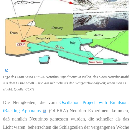
Lage des Gran Sasso OPERA Neutrino Experiments in Italien, das einen Neutrinostrahl
aus dem CERN erhält – und das mit mehr als der Lichtgeschwindigkeit; wenn man es
glaubt. Quelle: CERN
Die Neuigkeiten, die vom
O
scillation
P
roject with
E
mulsion-
t
R
acking
A
pparatus
(
OPERA
) Neutrino Experiment kommen,
daß nämlich Neutrinos gemessen wurden, die schneller als das
Licht waren, beherrschten die Schlagzeilen der vergangenen Woche