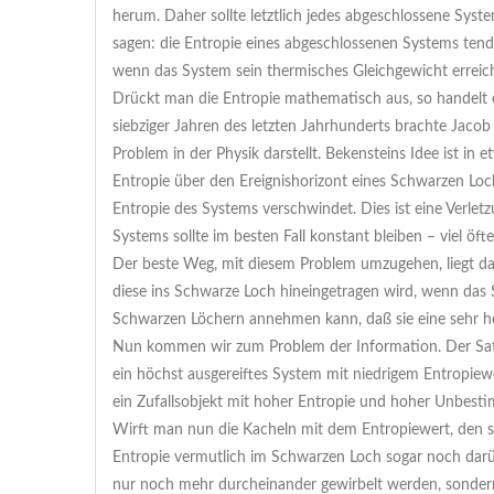
herum. Daher sollte letztlich jedes abgeschlossene Sy
sagen: die Entropie eines abgeschlossenen Systems tend
wenn das System sein thermisches Gleichgewicht erreich
Drückt man die Entropie mathematisch aus, so handelt e
siebziger Jahren des letzten Jahrhunderts brachte Jaco
Problem in der Physik darstellt. Bekensteins Idee ist i
Entropie über den Ereignishorizont eines Schwarzen Loch
Entropie des Systems verschwindet. Dies ist eine Verle
Systems sollte im besten Fall konstant bleiben – viel öft
Der beste Weg, mit diesem Problem umzugehen, liegt da
diese ins Schwarze Loch hineingetragen wird, wenn das S
Schwarzen Löchern annehmen kann, daß sie eine sehr ho
Nun kommen wir zum Problem der Information. Der Satz
ein höchst ausgereiftes System mit niedrigem Entropie
ein Zufallsobjekt mit hoher Entropie und hoher Unbestim
Wirft man nun die Kacheln mit dem Entropiewert, den si
Entropie vermutlich im Schwarzen Loch sogar noch darüb
nur noch mehr durcheinander gewirbelt werden, sondern