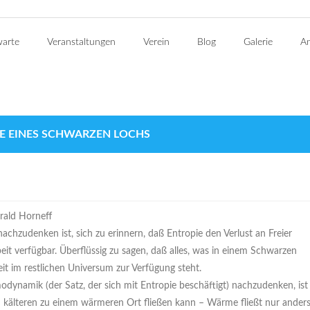
warte
Veranstaltungen
Verein
Blog
Galerie
An
E EINES SCHWARZEN LOCHS
rald Horneff
achzudenken ist, sich zu erinnern, daß Entropie den Verlust an Freier
rbeit verfügbar. Überflüssig zu sagen, daß alles, was in einem Schwarzen
it im restlichen Universum zur Verfügung steht.
dynamik (der Satz, der sich mit Entropie beschäftigt) nachzudenken, ist
m kälteren zu einem wärmeren Ort fließen kann – Wärme fließt nur ander