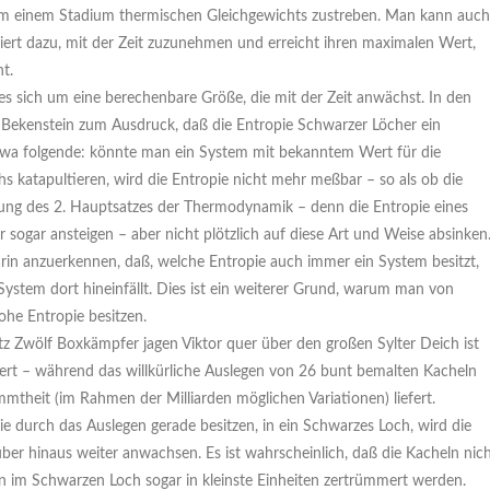
stem einem Stadium thermischen Gleichgewichts zustreben. Man kann auch
iert dazu, mit der Zeit zuzunehmen und erreicht ihren maximalen Wert,
t.
s sich um eine berechenbare Größe, die mit der Zeit anwächst. In den
b Bekenstein zum Ausdruck, daß die Entropie Schwarzer Löcher ein
n etwa folgende: könnte man ein System mit bekanntem Wert für die
s katapultieren, wird die Entropie nicht mehr meßbar – so als ob die
tzung des 2. Hauptsatzes der Thermodynamik – denn die Entropie eines
er sogar ansteigen – aber nicht plötzlich auf diese Art und Weise absinken
rin anzuerkennen, daß, welche Entropie auch immer ein System besitzt,
ystem dort hineinfällt. Dies ist ein weiterer Grund, warum man von
he Entropie besitzen.
 Zwölf Boxkämpfer jagen Viktor quer über den großen Sylter Deich ist
wert – während das willkürliche Auslegen von 26 bunt bemalten Kacheln
mtheit (im Rahmen der Milliarden möglichen Variationen) liefert.
e durch das Auslegen gerade besitzen, in ein Schwarzes Loch, wird die
er hinaus weiter anwachsen. Es ist wahrscheinlich, daß die Kacheln nic
 im Schwarzen Loch sogar in kleinste Einheiten zertrümmert werden.