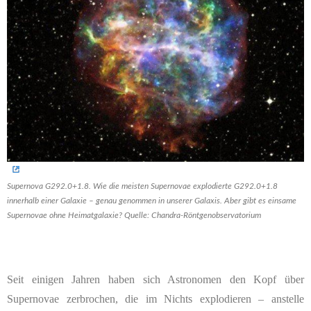
Supernova G292.0+1.8. Wie die meisten Supernovae explodierte G292.0+1.8
innerhalb einer Galaxie – genau genommen in unserer Galaxis. Aber gibt es einsame
Supernovae ohne Heimatgalaxie? Quelle: Chandra-Röntgenobservatorium
Seit einigen Jahren haben sich Astronomen den Kopf über
Supernovae zerbrochen, die im Nichts explodieren – anstelle