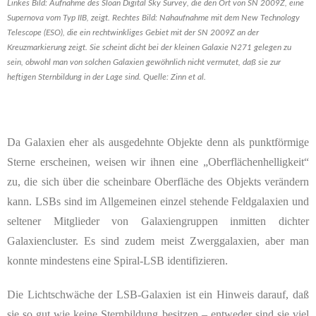
Linkes Bild: Aufnahme des Sloan Digital Sky Survey, die den Ort von SN 2009Z, eine
Supernova vom Typ IIB, zeigt. Rechtes Bild: Nahaufnahme mit dem New Technology
Telescope (ESO), die ein rechtwinkliges Gebiet mit der SN 2009Z an der
Kreuzmarkierung zeigt. Sie scheint dicht bei der kleinen Galaxie N271 gelegen zu
sein, obwohl man von solchen Galaxien gewöhnlich nicht vermutet, daß sie zur
heftigen Sternbildung in der Lage sind. Quelle: Zinn et al.
Da Galaxien eher als ausgedehnte Objekte denn als punktförmige
Sterne erscheinen, weisen wir ihnen eine „Oberflächenhelligkeit“
zu, die sich über die scheinbare Oberfläche des Objekts verändern
kann. LSBs sind im Allgemeinen einzel stehende Feldgalaxien und
seltener Mitglieder von Galaxiengruppen inmitten dichter
Galaxiencluster. Es sind zudem meist Zwerggalaxien, aber man
konnte mindestens eine Spiral-LSB identifizieren.
Die Lichtschwäche der LSB-Galaxien ist ein Hinweis darauf, daß
sie so gut wie keine Sternbildung besitzen – entweder sind sie viel