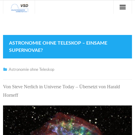
Sternwarte
Veranstaltungen
ASTRONOMIE OHNE TELESKOP – EINSAME
Verein
SUPERNOVAE?
Blog
Astronomie ohne Teleskop
Galerie
Von Steve Nerlich in Universe Today – Übersetzt von Harald
Anfahrt
Horneff
Kontakt