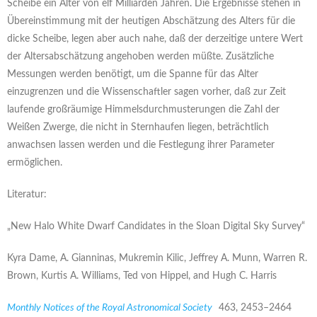
Scheibe ein Alter von elf Milliarden Jahren. Die Ergebnisse stehen in
Übereinstimmung mit der heutigen Abschätzung des Alters für die
dicke Scheibe, legen aber auch nahe, daß der derzeitige untere Wert
der Altersabschätzung angehoben werden müßte. Zusätzliche
Messungen werden benötigt, um die Spanne für das Alter
einzugrenzen und die Wissenschaftler sagen vorher, daß zur Zeit
laufende großräumige Himmelsdurchmusterungen die Zahl der
Weißen Zwerge, die nicht in Sternhaufen liegen, beträchtlich
anwachsen lassen werden und die Festlegung ihrer Parameter
ermöglichen.
Literatur:
„New Halo White Dwarf Candidates in the Sloan Digital Sky Survey“
Kyra Dame, A. Gianninas, Mukremin Kilic, Jeffrey A. Munn, Warren R.
Brown, Kurtis A. Williams, Ted von Hippel, and Hugh C. Harris
Monthly Notices of the Royal Astronomical Society
463, 2453–2464