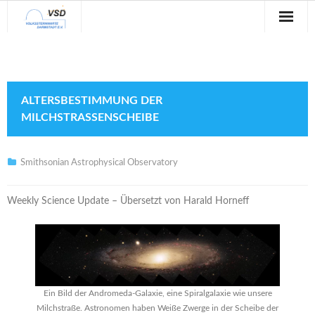
Sternwarte
Veranstaltungen
ALTERSBESTIMMUNG DER
Verein
MILCHSTRASSENSCHEIBE
Blog
Smithsonian Astrophysical Observatory
Galerie
Weekly Science Update – Übersetzt von Harald Horneff
Anfahrt
Kontakt
Ein Bild der Andromeda-Galaxie, eine Spiralgalaxie wie unsere
Milchstraße. Astronomen haben Weiße Zwerge in der Scheibe der