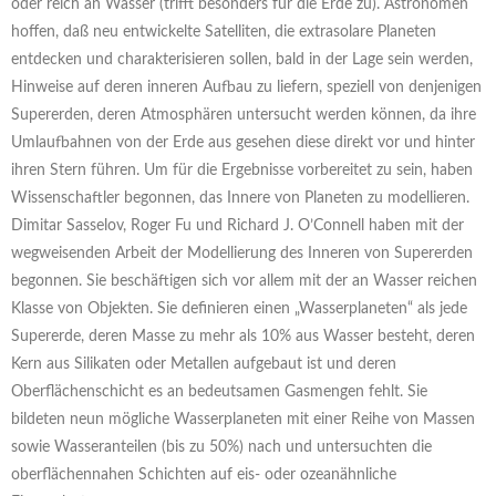
oder reich an Wasser (trifft besonders für die Erde zu). Astronomen
hoffen, daß neu entwickelte Satelliten, die extrasolare Planeten
entdecken und charakterisieren sollen, bald in der Lage sein werden,
Hinweise auf deren inneren Aufbau zu liefern, speziell von denjenigen
Supererden, deren Atmosphären untersucht werden können, da ihre
Umlaufbahnen von der Erde aus gesehen diese direkt vor und hinter
ihren Stern führen. Um für die Ergebnisse vorbereitet zu sein, haben
Wissenschaftler begonnen, das Innere von Planeten zu modellieren.
Dimitar Sasselov, Roger Fu und Richard J. O’Connell haben mit der
wegweisenden Arbeit der Modellierung des Inneren von Supererden
begonnen. Sie beschäftigen sich vor allem mit der an Wasser reichen
Klasse von Objekten. Sie definieren einen „Wasserplaneten“ als jede
Supererde, deren Masse zu mehr als 10% aus Wasser besteht, deren
Kern aus Silikaten oder Metallen aufgebaut ist und deren
Oberflächenschicht es an bedeutsamen Gasmengen fehlt. Sie
bildeten neun mögliche Wasserplaneten mit einer Reihe von Massen
sowie Wasseranteilen (bis zu 50%) nach und untersuchten die
oberflächennahen Schichten auf eis- oder ozeanähnliche