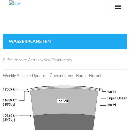
Sternwarte
Veranstaltungen
WASSERPLANETEN
Verein
Blog
Smithsonian Astrophysical Observatory
Galerie
Weekly Science Update – Übersetzt von Harald Horneff
Anfahrt
Kontakt