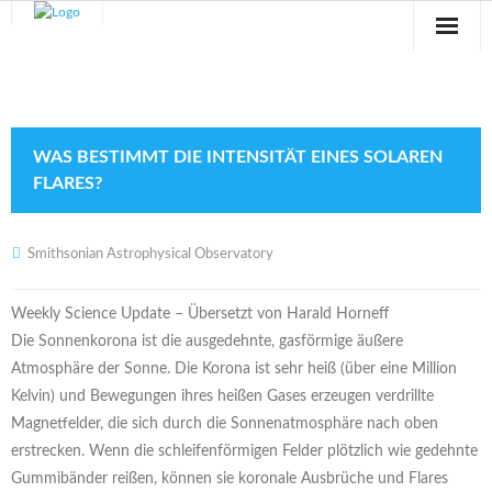
Sternwarte
Veranstaltungen
WAS BESTIMMT DIE INTENSITÄT EINES SOLAREN
Verein
FLARES?
Blog
Smithsonian Astrophysical Observatory
Galerie
Weekly Science Update – Übersetzt von Harald Horneff
Anfahrt
Die Sonnenkorona ist die ausgedehnte, gasförmige äußere
Atmosphäre der Sonne. Die Korona ist sehr heiß (über eine Million
Kontakt
Kelvin) und Bewegungen ihres heißen Gases erzeugen verdrillte
Magnetfelder, die sich durch die Sonnenatmosphäre nach oben
erstrecken. Wenn die schleifenförmigen Felder plötzlich wie gedehnte
Gummibänder reißen, können sie koronale Ausbrüche und Flares