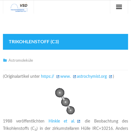
Sternwarte
Veranstaltungen
TRIKOHLENSTOFF (C3)
Verein
Blog
Astromoleküle
Galerie
(Originalartikel unter
https://
www.
astrochymist.org
)
Anfahrt
Kontakt
1988 veröffentlichten
Hinkle et al.
die Beobachtung des
Trikohlenstoffs (C
) in der zirkumstellaren Hülle IRC+10216. Anders
3