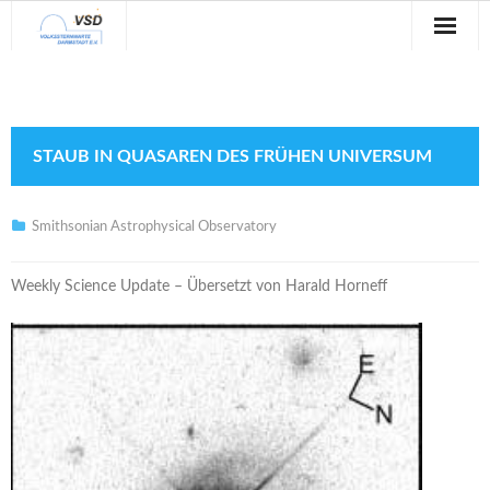
Sternwarte
Veranstaltungen
STAUB IN QUASAREN DES FRÜHEN UNIVERSUM
Verein
Blog
Smithsonian Astrophysical Observatory
Galerie
Weekly Science Update – Übersetzt von Harald Horneff
Anfahrt
Kontakt