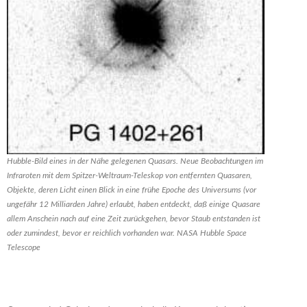
Hubble-Bild eines in der Nähe gelegenen Quasars. Neue Beobachtungen im
Infraroten mit dem Spitzer-Weltraum-Teleskop von entfernten Quasaren,
Objekte, deren Licht einen Blick in eine frühe Epoche des Universums (vor
ungefähr 12 Milliarden Jahre) erlaubt, haben entdeckt, daß einige Quasare
allem Anschein nach auf eine Zeit zurückgehen, bevor Staub entstanden ist
oder zumindest, bevor er reichlich vorhanden war. NASA Hubble Space
Telescope