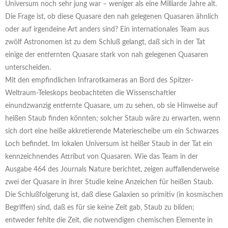
Universum noch sehr jung war – weniger als eine Milliarde Jahre alt.
Die Frage ist, ob diese Quasare den nah gelegenen Quasaren ähnlich
oder auf irgendeine Art anders sind? Ein internationales Team aus
zwölf Astronomen ist zu dem Schluß gelangt, daß sich in der Tat
einige der entfernten Quasare stark von nah gelegenen Quasaren
unterscheiden.
Mit den empfindlichen Infrarotkameras an Bord des Spitzer-
Weltraum-Teleskops beobachteten die Wissenschaftler
einundzwanzig entfernte Quasare, um zu sehen, ob sie Hinweise auf
heißen Staub finden könnten; solcher Staub wäre zu erwarten, wenn
sich dort eine heiße akkretierende Materiescheibe um ein Schwarzes
Loch befindet. Im lokalen Universum ist heißer Staub in der Tat ein
kennzeichnendes Attribut von Quasaren. Wie das Team in der
Ausgabe 464 des Journals Nature berichtet, zeigen auffallenderweise
zwei der Quasare in ihrer Studie keine Anzeichen für heißen Staub.
Die Schlußfolgerung ist, daß diese Galaxien so primitiv (in kosmischen
Begriffen) sind, daß es für sie keine Zeit gab, Staub zu bilden;
entweder fehlte die Zeit, die notwendigen chemischen Elemente in