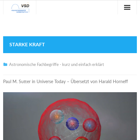
Sternwarte
Veranstaltungen
STARKE KRAFT
Verein
Blog
Astronomische Fachbegriffe - kurz und einfach erklärt
Galerie
Paul M. Sutter in Universe Today – Übersetzt von Harald Horneff
Anfahrt
Kontakt