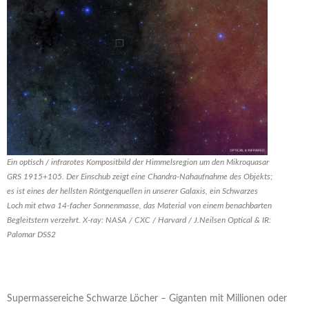
Ein optisch / infrarotes Kompositbild der Himmelsregion um den Mikroquasar
GRS 1915+105. Der Einschub zeigt eine Chandra-Nahaufnahme des Objekts;
es ist eines der hellsten Röntgenquellen in unserer Galaxis, ein Schwarzes
Loch mit etwa 14-facher Sonnenmasse, das Material von einem benachbarten
Begleitstern verzehrt. X-ray: NASA / CXC / Harvard / J.Neilsen Optical & IR:
Palomar DSS2
Supermassereiche Schwarze Löcher – Giganten mit Millionen oder