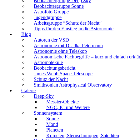
Beobachtergruppe Deep Sky
Beobachtergruppe Sonne
Astrofoto Gruppe
Jugendgruppe
Arbeitsgruppe “Schutz der Nacht”
Tipps für den Einstieg in die Astronomie
Blog
Autoren der VSD
Astronomie mit Dr. Ilka Petermann
Astronomie ohne Teleskop
Astronomische Fachbegriffe – kurz und einfach erklär
Astromoleküle
Beobachtungsbericht
James Webb Space Telescope
Schutz der Nacht
Smithsonian Astrophysical Observatory
Galerie
Deep-Sky
Messier-Objekte
NGC, IC und Weitere
Sonnensystem
Sonne
Mond
Planeten
Kometen, Sternschnuppen, Satelliten