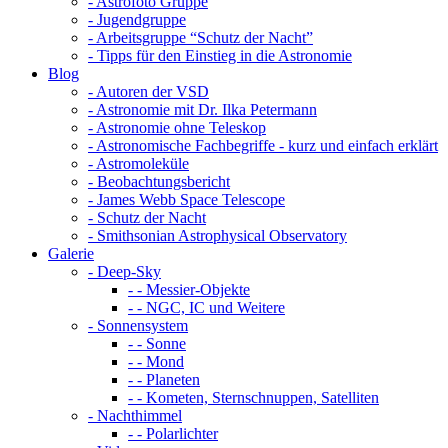
- Astrofoto Gruppe
- Jugendgruppe
- Arbeitsgruppe “Schutz der Nacht”
- Tipps für den Einstieg in die Astronomie
Blog
- Autoren der VSD
- Astronomie mit Dr. Ilka Petermann
- Astronomie ohne Teleskop
- Astronomische Fachbegriffe - kurz und einfach erklärt
- Astromoleküle
- Beobachtungsbericht
- James Webb Space Telescope
- Schutz der Nacht
- Smithsonian Astrophysical Observatory
Galerie
- Deep-Sky
- - Messier-Objekte
- - NGC, IC und Weitere
- Sonnensystem
- - Sonne
- - Mond
- - Planeten
- - Kometen, Sternschnuppen, Satelliten
- Nachthimmel
- - Polarlichter