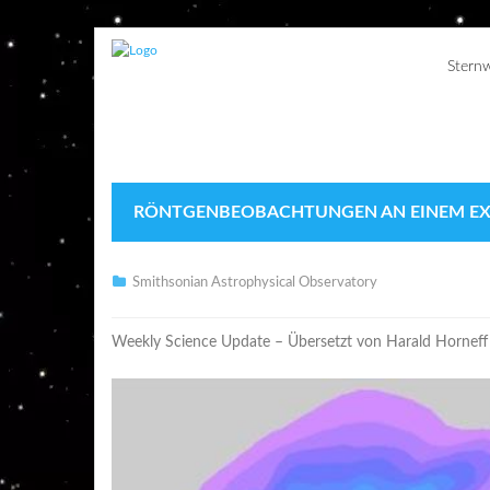
Stern
RÖNTGENBEOBACHTUNGEN AN EINEM EX
Smithsonian Astrophysical Observatory
Weekly Science Update – Übersetzt von Harald Horneff