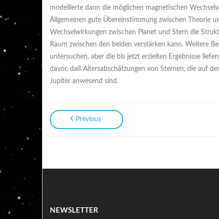
modellierte dann die möglichen magnetischen Wechselw
Allgemeinen gute Übereinstimmung zwischen Theorie un
Wechselwirkungen zwischen Planet und Stern die Strukt
Raum zwischen den beiden verstärken kann. Weitere Be
untersuchen, aber die bis jetzt erzielten Ergebnisse lie
davor, daß Altersabschätzungen von Sternen, die auf de
Jupiter anwesend sind.
Previous
NEWSLETTER