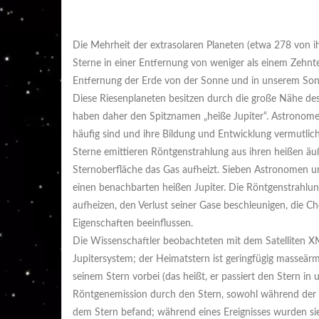
Die Mehrheit der extrasolaren Planeten (etwa 278 von ihn
Sterne in einer Entfernung von weniger als einem Zehntel
Entfernung der Erde von der Sonne und in unserem Sonn
Diese Riesenplaneten besitzen durch die große Nähe d
haben daher den Spitznamen „heiße Jupiter“. Astronomen
häufig sind und ihre Bildung und Entwicklung vermutlich
Sterne emittieren Röntgenstrahlung aus ihren heißen äu
Sternoberfläche das Gas aufheizt. Sieben Astronomen u
einen benachbarten heißen Jupiter. Die Röntgenstrahlun
aufheizen, den Verlust seiner Gase beschleunigen, die 
Eigenschaften beeinflussen.
Die Wissenschaftler beobachteten mit dem Satelliten X
Jupitersystem; der Heimatstern ist geringfügig masseärme
seinem Stern vorbei (das heißt, er passiert den Stern in
Röntgenemission durch den Stern, sowohl während der Pl
dem Stern befand; während eines Ereignisses wurden sie 