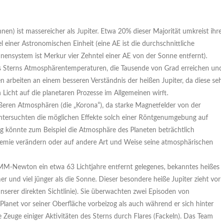
en) ist massereicher als Jupiter. Etwa 20% dieser Majorität umkreist ihr
 einer Astronomischen Einheit (eine AE ist die durchschnittliche
ensystem ist Merkur vier Zehntel einer AE von der Sonne entfernt).
es Sterns Atmosphärentemperaturen, die Tausende von Grad erreichen un
 arbeiten an einem besseren Verständnis der heißen Jupiter, da diese se
 Licht auf die planetaren Prozesse im Allgemeinen wirft.
ßeren Atmosphären (die „Korona“), da starke Magnetfelder von der
ntersuchten die möglichen Effekte solch einer Röntgenumgebung auf
g könnte zum Beispiel die Atmosphäre des Planeten beträchtlich
Chemie verändern oder auf andere Art und Weise seine atmosphärischen
MM-Newton ein etwa 63 Lichtjahre entfernt gelegenes, bekanntes heißes
r und viel jünger als die Sonne. Dieser besondere heiße Jupiter zieht vor
 unserer direkten Sichtlinie). Sie überwachten zwei Episoden von
anet vor seiner Oberfläche vorbeizog als auch während er sich hinter
Zeuge einiger Aktivitäten des Sterns durch Flares (Fackeln). Das Team