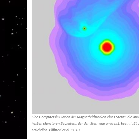
Eine Computersimulation der Magnetfeldstärken eines Sterns, die dur
heißen planetaren Begleiters, der den Stern eng umkreist, beeinflußt
ersichtlich. Pillitteri et al. 2010