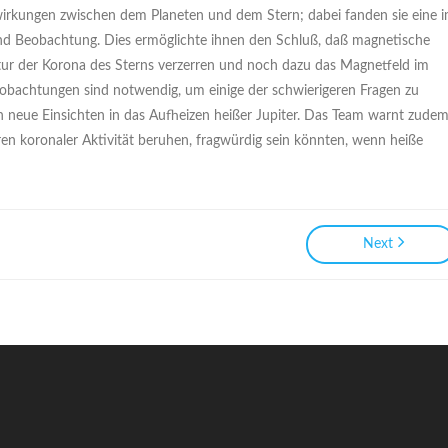
irkungen zwischen dem Planeten und dem Stern; dabei fanden sie eine 
d Beobachtung. Dies ermöglichte ihnen den Schluß, daß magnetische
ur der Korona des Sterns verzerren und noch dazu das Magnetfeld im
obachtungen sind notwendig, um einige der schwierigeren Fragen zu
fern neue Einsichten in das Aufheizen heißer Jupiter. Das Team warnt zude
ren koronaler Aktivität beruhen, fragwürdig sein könnten, wenn heiße
Next