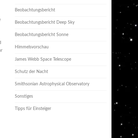
Beobachtungsbericht
e
Beobachtungsbericht Deep Sky
Beobachtungsbericht Sonne
d
Himmelsvorschau
hr
James Webb Space Telescope
Schutz der Nacht
Smithsonian Astrophysical Observatory
Sonstiges
Tipps für Einsteiger