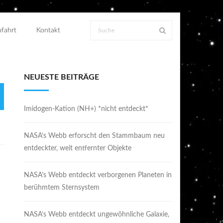
fahrt
Kontakt
NEUESTE BEITRÄGE
Imidogen-Kation (NH+) *nicht entdeckt*
NASA’s Webb erforscht den Stammbaum neu
entdeckter, weit entfernter Objekte
NASA’s Webb entdeckt verborgenen Planeten in
berühmtem Sternsystem
NASA’s Webb entdeckt ungewöhnliche Galaxie,