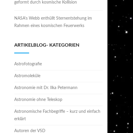
geformt durch kosmische Kollision
NASA’s Webb enthüllt Sternentstehung im
Rahmen eines kosmischen Feuerwerks
ARTIKELBLOG- KATEGORIEN
Astrofotografie
Astromoleküle
Astronomie mit Dr. Ilka Petermann
Astronomie ohne Teleskop
Astronomische Fachbegriffe – kurz und einfach
erklärt
Autoren der VSD