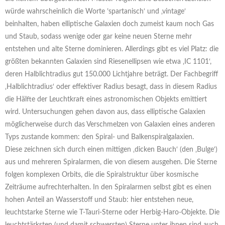
würde wahrscheinlich die Worte ’spartanisch‘ und ‚vintage‘
beinhalten, haben elliptische Galaxien doch zumeist kaum noch Gas
und Staub, sodass wenige oder gar keine neuen Sterne mehr
entstehen und alte Sterne dominieren. Allerdings gibt es viel Platz: die
größten bekannten Galaxien sind Riesenellipsen wie etwa ‚IC 1101‘,
deren Halblichtradius gut 150.000 Lichtjahre beträgt. Der Fachbegriff
‚Halblichtradius‘ oder effektiver Radius besagt, dass in diesem Radius
die Hälfte der Leuchtkraft eines astronomischen Objekts emittiert
wird. Untersuchungen gehen davon aus, dass elliptische Galaxien
möglicherweise durch das Verschmelzen von Galaxien eines anderen
Typs zustande kommen: den Spiral- und Balkenspiralgalaxien.
Diese zeichnen sich durch einen mittigen ‚dicken Bauch‘ (den ‚Bulge‘)
aus und mehreren Spiralarmen, die von diesem ausgehen. Die Sterne
folgen komplexen Orbits, die die Spiralstruktur über kosmische
Zeiträume aufrechterhalten. In den Spiralarmen selbst gibt es einen
hohen Anteil an Wasserstoff und Staub: hier entstehen neue,
leuchtstarke Sterne wie T-Tauri-Sterne oder Herbig-Haro-Objekte. Die