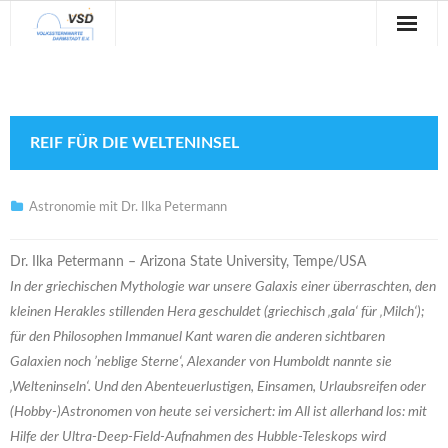
Sternwarte
Veranstaltungen
REIF FÜR DIE WELTENINSEL
Verein
Blog
Astronomie mit Dr. Ilka Petermann
Galerie
Dr. Ilka Petermann – Arizona State University, Tempe/USA
In der griechischen Mythologie war unsere Galaxis einer überraschten, den
Anfahrt
kleinen Herakles stillenden Hera geschuldet (griechisch ‚gala‘ für ‚Milch‘);
für den Philosophen Immanuel Kant waren die anderen sichtbaren
Kontakt
Galaxien noch ’neblige Sterne‘, Alexander von Humboldt nannte sie
‚Welteninseln‘. Und den Abenteuerlustigen, Einsamen, Urlaubsreifen oder
(Hobby-)Astronomen von heute sei versichert: im All ist allerhand los: mit
Hilfe der Ultra-Deep-Field-Aufnahmen des Hubble-Teleskops wird