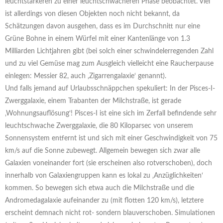
leuchtstärkeren zu einer leuchtschwächeren Phase beobachtet. Viel
ist allerdings von diesen Objekten noch nicht bekannt, da
Schätzungen davon ausgehen, dass es im Durchschnitt nur eine
Grüne Bohne in einem Würfel mit einer Kantenlänge von 1.3
Milliarden Lichtjahren gibt (bei solch einer schwindelerregenden Zahl
und zu viel Gemüse mag zum Ausgleich vielleicht eine Raucherpause
einlegen: Messier 82, auch ‚Zigarrengalaxie‘ genannt).
Und falls jemand auf Urlaubsschnäppchen spekuliert: In der Pisces-I-
Zwerggalaxie, einem Trabanten der Milchstraße, ist gerade
‚Wohnungsauflösung‘! Pisces-I ist eine sich im Zerfall befindende sehr
leuchtschwache Zwerggalaxie, die 80 Kiloparsec von unserem
Sonnensystem entfernt ist und sich mit einer Geschwindigkeit von 75
km/s auf die Sonne zubewegt. Allgemein bewegen sich zwar alle
Galaxien voneinander fort (sie erscheinen also rotverschoben), doch
innerhalb von Galaxiengruppen kann es lokal zu ‚Anzüglichkeiten‘
kommen. So bewegen sich etwa auch die Milchstraße und die
Andromedagalaxie aufeinander zu (mit flotten 120 km/s), letztere
erscheint demnach nicht rot- sondern blauverschoben. Simulationen