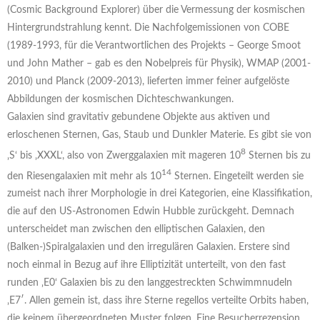
(Cosmic Background Explorer) über die Vermessung der kosmischen
Hintergrundstrahlung kennt. Die Nachfolgemissionen von COBE
(1989-1993, für die Verantwortlichen des Projekts – George Smoot
und John Mather – gab es den Nobelpreis für Physik), WMAP (2001-
2010) und Planck (2009-2013), lieferten immer feiner aufgelöste
Abbildungen der kosmischen Dichteschwankungen.
Galaxien sind gravitativ gebundene Objekte aus aktiven und
erloschenen Sternen, Gas, Staub und Dunkler Materie. Es gibt sie von
8
‚S‘ bis ‚XXXL‘, also von Zwerggalaxien mit mageren 10
Sternen bis zu
14
den Riesengalaxien mit mehr als 10
Sternen. Eingeteilt werden sie
zumeist nach ihrer Morphologie in drei Kategorien, eine Klassifikation,
die auf den US-Astronomen Edwin Hubble zurückgeht. Demnach
unterscheidet man zwischen den elliptischen Galaxien, den
(Balken-)Spiralgalaxien und den irregulären Galaxien. Erstere sind
noch einmal in Bezug auf ihre Elliptizität unterteilt, von den fast
runden ‚E0‘ Galaxien bis zu den langgestreckten Schwimmnudeln
‚E7′. Allen gemein ist, dass ihre Sterne regellos verteilte Orbits haben,
die keinem übergeordneten Muster folgen. Eine Besucherrezension