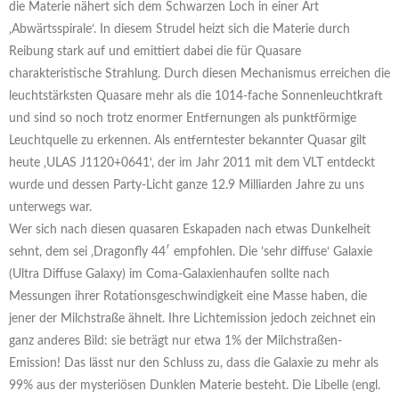
die Materie nähert sich dem Schwarzen Loch in einer Art
‚Abwärtsspirale‘. In diesem Strudel heizt sich die Materie durch
Reibung stark auf und emittiert dabei die für Quasare
charakteristische Strahlung. Durch diesen Mechanismus erreichen die
leuchtstärksten Quasare mehr als die 1014-fache Sonnenleuchtkraft
und sind so noch trotz enormer Entfernungen als punktförmige
Leuchtquelle zu erkennen. Als entferntester bekannter Quasar gilt
heute ‚ULAS J1120+0641‘, der im Jahr 2011 mit dem VLT entdeckt
wurde und dessen Party-Licht ganze 12.9 Milliarden Jahre zu uns
unterwegs war.
Wer sich nach diesen quasaren Eskapaden nach etwas Dunkelheit
sehnt, dem sei ‚Dragonfly 44′ empfohlen. Die ’sehr diffuse‘ Galaxie
(Ultra Diffuse Galaxy) im Coma-Galaxienhaufen sollte nach
Messungen ihrer Rotationsgeschwindigkeit eine Masse haben, die
jener der Milchstraße ähnelt. Ihre Lichtemission jedoch zeichnet ein
ganz anderes Bild: sie beträgt nur etwa 1% der Milchstraßen-
Emission! Das lässt nur den Schluss zu, dass die Galaxie zu mehr als
99% aus der mysteriösen Dunklen Materie besteht. Die Libelle (engl.