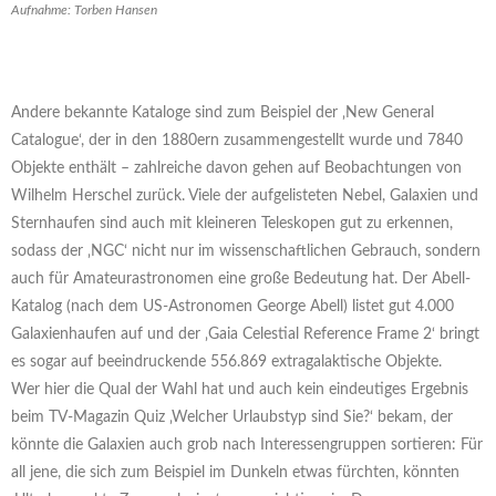
Aufnahme: Torben Hansen
Andere bekannte Kataloge sind zum Beispiel der ‚New General
Catalogue‘, der in den 1880ern zusammengestellt wurde und 7840
Objekte enthält – zahlreiche davon gehen auf Beobachtungen von
Wilhelm Herschel zurück. Viele der aufgelisteten Nebel, Galaxien und
Sternhaufen sind auch mit kleineren Teleskopen gut zu erkennen,
sodass der ‚NGC‘ nicht nur im wissenschaftlichen Gebrauch, sondern
auch für Amateurastronomen eine große Bedeutung hat. Der Abell-
Katalog (nach dem US-Astronomen George Abell) listet gut 4.000
Galaxienhaufen auf und der ‚Gaia Celestial Reference Frame 2‘ bringt
es sogar auf beeindruckende 556.869 extragalaktische Objekte.
Wer hier die Qual der Wahl hat und auch kein eindeutiges Ergebnis
beim TV-Magazin Quiz ‚Welcher Urlaubstyp sind Sie?‘ bekam, der
könnte die Galaxien auch grob nach Interessengruppen sortieren: Für
all jene, die sich zum Beispiel im Dunkeln etwas fürchten, könnten