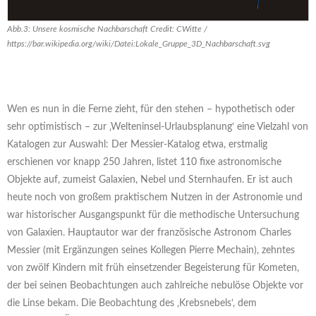
Abb.3: Unsere kosmische Nachbarschaft Credit: CWitte /
https://bar.wikipedia.org/wiki/Datei:Lokale_Gruppe_3D_Nachbarschaft.svg
Wen es nun in die Ferne zieht, für den stehen – hypothetisch oder
sehr optimistisch – zur ‚Welteninsel-Urlaubsplanung‘ eine Vielzahl von
Katalogen zur Auswahl: Der Messier-Katalog etwa, erstmalig
erschienen vor knapp 250 Jahren, listet 110 fixe astronomische
Objekte auf, zumeist Galaxien, Nebel und Sternhaufen. Er ist auch
heute noch von großem praktischem Nutzen in der Astronomie und
war historischer Ausgangspunkt für die methodische Untersuchung
von Galaxien. Hauptautor war der französische Astronom Charles
Messier (mit Ergänzungen seines Kollegen Pierre Mechain), zehntes
von zwölf Kindern mit früh einsetzender Begeisterung für Kometen,
der bei seinen Beobachtungen auch zahlreiche nebulöse Objekte vor
die Linse bekam. Die Beobachtung des ‚Krebsnebels‘, dem