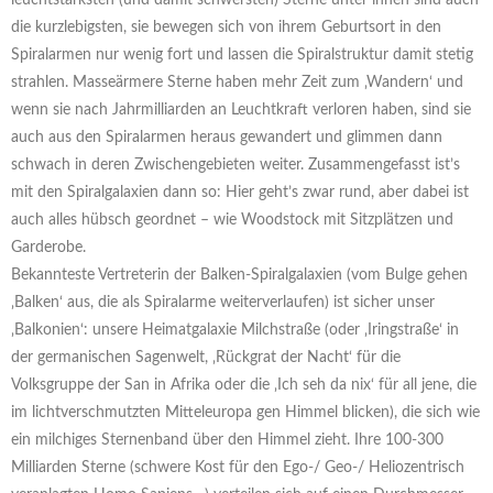
leuchtstärksten (und damit schwersten) Sterne unter ihnen sind auch
die kurzlebigsten, sie bewegen sich von ihrem Geburtsort in den
Spiralarmen nur wenig fort und lassen die Spiralstruktur damit stetig
strahlen. Masseärmere Sterne haben mehr Zeit zum ‚Wandern‘ und
wenn sie nach Jahrmilliarden an Leuchtkraft verloren haben, sind sie
auch aus den Spiralarmen heraus gewandert und glimmen dann
schwach in deren Zwischengebieten weiter. Zusammengefasst ist’s
mit den Spiralgalaxien dann so: Hier geht’s zwar rund, aber dabei ist
auch alles hübsch geordnet – wie Woodstock mit Sitzplätzen und
Garderobe.
Bekannteste Vertreterin der Balken-Spiralgalaxien (vom Bulge gehen
‚Balken‘ aus, die als Spiralarme weiterverlaufen) ist sicher unser
‚Balkonien‘: unsere Heimatgalaxie Milchstraße (oder ‚Iringstraße‘ in
der germanischen Sagenwelt, ‚Rückgrat der Nacht‘ für die
Volksgruppe der San in Afrika oder die ‚Ich seh da nix‘ für all jene, die
im lichtverschmutzten Mitteleuropa gen Himmel blicken), die sich wie
ein milchiges Sternenband über den Himmel zieht. Ihre 100-300
Milliarden Sterne (schwere Kost für den Ego-/ Geo-/ Heliozentrisch