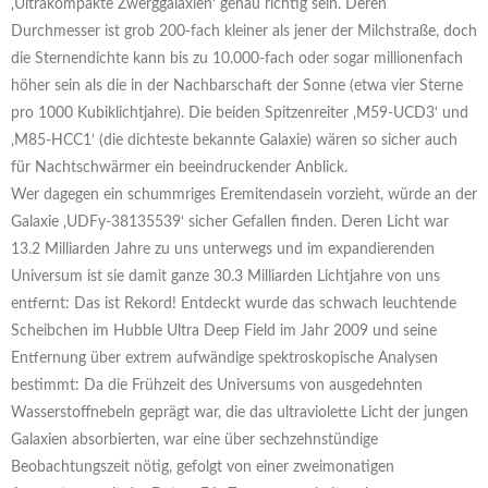
‚Ultrakompakte Zwerggalaxien‘ genau richtig sein. Deren
Durchmesser ist grob 200-fach kleiner als jener der Milchstraße, doch
die Sternendichte kann bis zu 10.000-fach oder sogar millionenfach
höher sein als die in der Nachbarschaft der Sonne (etwa vier Sterne
pro 1000 Kubiklichtjahre). Die beiden Spitzenreiter ‚M59-UCD3‘ und
‚M85-HCC1‘ (die dichteste bekannte Galaxie) wären so sicher auch
für Nachtschwärmer ein beeindruckender Anblick.
Wer dagegen ein schummriges Eremitendasein vorzieht, würde an der
Galaxie ‚UDFy-38135539‘ sicher Gefallen finden. Deren Licht war
13.2 Milliarden Jahre zu uns unterwegs und im expandierenden
Universum ist sie damit ganze 30.3 Milliarden Lichtjahre von uns
entfernt: Das ist Rekord! Entdeckt wurde das schwach leuchtende
Scheibchen im Hubble Ultra Deep Field im Jahr 2009 und seine
Entfernung über extrem aufwändige spektroskopische Analysen
bestimmt: Da die Frühzeit des Universums von ausgedehnten
Wasserstoffnebeln geprägt war, die das ultraviolette Licht der jungen
Galaxien absorbierten, war eine über sechzehnstündige
Beobachtungszeit nötig, gefolgt von einer zweimonatigen