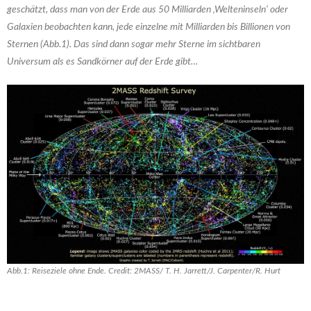
geschätzt, dass man von der Erde aus 50 Milliarden ‚Welteninseln‘ oder
Galaxien beobachten kann, jede einzelne mit Milliarden bis Billionen von
Sternen (Abb.1). Das sind dann sogar mehr Sterne im sichtbaren
Universum als es Sandkörner auf der Erde gibt…
Abb.1: Reiseziele ohne Ende. Credit: 2MASS/ T. H. Jarrett/J. Carpenter/R. Hurt