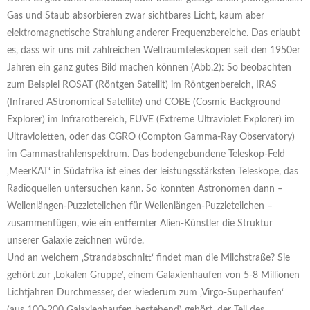
Gas und Staub absorbieren zwar sichtbares Licht, kaum aber
elektromagnetische Strahlung anderer Frequenzbereiche. Das erlaubt
es, dass wir uns mit zahlreichen Weltraumteleskopen seit den 1950er
Jahren ein ganz gutes Bild machen können (Abb.2): So beobachten
zum Beispiel ROSAT (Röntgen Satellit) im Röntgenbereich, IRAS
(Infrared AStronomical Satellite) und COBE (Cosmic Background
Explorer) im Infrarotbereich, EUVE (Extreme Ultraviolet Explorer) im
Ultravioletten, oder das CGRO (Compton Gamma-Ray Observatory)
im Gammastrahlenspektrum. Das bodengebundene Teleskop-Feld
‚MeerKAT‘ in Südafrika ist eines der leistungsstärksten Teleskope, das
Radioquellen untersuchen kann. So konnten Astronomen dann –
Wellenlängen-Puzzleteilchen für Wellenlängen-Puzzleteilchen –
zusammenfügen, wie ein entfernter Alien-Künstler die Struktur
unserer Galaxie zeichnen würde.
Und an welchem ‚Strandabschnitt‘ findet man die Milchstraße? Sie
gehört zur ‚Lokalen Gruppe‘, einem Galaxienhaufen von 5-8 Millionen
Lichtjahren Durchmesser, der wiederum zum ‚Virgo-Superhaufen‘
(aus 100-200 Galaxienhaufen bestehend) gehört, der Teil des