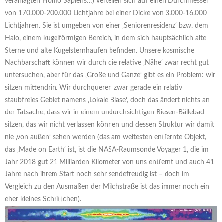
veranlagten Homo Sapiens…) verteilen sich auf einen Durchmesser
von 170.000-200.000 Lichtjahre bei einer Dicke von 3.000-16.000
Lichtjahren. Sie ist umgeben von einer ‚Seniorenresidenz‘ bzw. dem
Halo, einem kugelförmigen Bereich, in dem sich hauptsächlich alte
Sterne und alte Kugelsternhaufen befinden. Unsere kosmische
Nachbarschaft können wir durch die relative ‚Nähe‘ zwar recht gut
untersuchen, aber für das ‚Große und Ganze‘ gibt es ein Problem: wir
sitzen mittendrin. Wir durchqueren zwar gerade ein relativ
staubfreies Gebiet namens ‚Lokale Blase‘, doch das ändert nichts an
der Tatsache, dass wir in einem undurchsichtigen Riesen-Bällebad
sitzen, das wir nicht verlassen können und dessen Struktur wir damit
nie ‚von außen‘ sehen werden (das am weitesten entfernte Objekt,
das ‚Made on Earth‘ ist, ist die NASA-Raumsonde Voyager 1, die im
Jahr 2018 gut 21 Milliarden Kilometer von uns entfernt und auch 41
Jahre nach ihrem Start noch sehr sendefreudig ist – doch im
Vergleich zu den Ausmaßen der Milchstraße ist das immer noch ein
eher kleines Schrittchen).