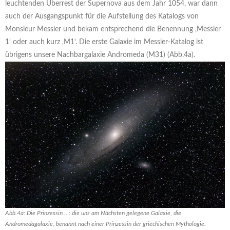
leuchtenden Überrest der Supernova aus dem Jahr 1054, war dann
auch der Ausgangspunkt für die Aufstellung des Katalogs von
Monsieur Messier und bekam entsprechend die Benennung ‚Messier
1‘ oder auch kurz ‚M1‘. Die erste Galaxie im Messier-Katalog ist
übrigens unsere Nachbargalaxie Andromeda (M31) (Abb.4a).
Abb.4a: Die Prinzessin …: die uns am Nächsten gelegene Galaxie, die
Andromedagalaxie, benannt nach einer Prinzessin der griechischen Mythologie.