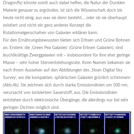
Dragonfly) könnte somit auch dabei helfen, die Natur der Dunklen
Materie genauer zu ergründen, ist sich die Wissenschaft doch bis
heute nicht einig, aus was sie denn besteht… oder ob sie überhaupt
existiert und nicht ein ganz anderes Konzept die
Rotationseigenschaften von Galaxien erklären kann.
Für den Ernährungsbewussten bieten sich Erbsen und Grüne Bohnen
an. Erstere, die ‚Green Pea Galaxies‘ (Grüne Erbsen Galaxien), sind
leuchtkräftige Zwerggalaxien mit – insbesondere für ihre eher geringe
Masse – sehr hoher Sternentstehungsrate. Ihren Namen bekamen sie
nach ihrem Aussehen auf den Abbildungen des ‚Sloan Digital Sky
Survey‘, wo die kompakten, sphärischen Galaxien grünlich schimmern
(Abb.4b). Sie zeichnen sich durch starke Emissionslinien um 500 nm,
verursacht von ionisiertem Sauerstoff, aus. Die Emissionslinien
entstehen durch elektronische Übergänge, die allerdings nur bei sehr
geringen Dichten möglich sind.