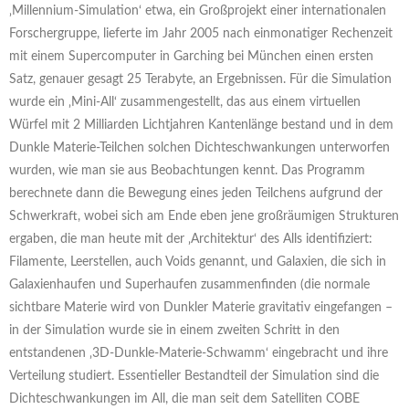
‚Millennium-Simulation‘ etwa, ein Großprojekt einer internationalen
Forschergruppe, lieferte im Jahr 2005 nach einmonatiger Rechenzeit
mit einem Supercomputer in Garching bei München einen ersten
Satz, genauer gesagt 25 Terabyte, an Ergebnissen. Für die Simulation
wurde ein ‚Mini-All‘ zusammengestellt, das aus einem virtuellen
Würfel mit 2 Milliarden Lichtjahren Kantenlänge bestand und in dem
Dunkle Materie-Teilchen solchen Dichteschwankungen unterworfen
wurden, wie man sie aus Beobachtungen kennt. Das Programm
berechnete dann die Bewegung eines jeden Teilchens aufgrund der
Schwerkraft, wobei sich am Ende eben jene großräumigen Strukturen
ergaben, die man heute mit der ‚Architektur‘ des Alls identifiziert:
Filamente, Leerstellen, auch Voids genannt, und Galaxien, die sich in
Galaxienhaufen und Superhaufen zusammenfinden (die normale
sichtbare Materie wird von Dunkler Materie gravitativ eingefangen –
in der Simulation wurde sie in einem zweiten Schritt in den
entstandenen ‚3D-Dunkle-Materie-Schwamm‘ eingebracht und ihre
Verteilung studiert. Essentieller Bestandteil der Simulation sind die
Dichteschwankungen im All, die man seit dem Satelliten COBE