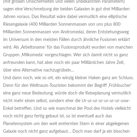
(mit großen Unsicherheiten und vielen unbekannten Parametern)
sagen eine Verschmelzung der beiden Galaxien in gut drei Milliarden
Jahren voraus. Das Resultat wäre dabei vermutlich eine elliptische
Riesengalaxie (400 Milliarden Sonnenmassen von uns plus 800
Milliarden Sonnenmassen von Andromeda), deren Entstehungsweg
im Universum in den meisten Fällen durch ähnliche Fusionen erklärt
wird. Als ‚Arbeitsname‘ für das Fusionsprodukt wurden von manchen
Gruppen ‚Milkomeda‘ vorgeschlagen. Wer sich damit nicht so ganz
anfreunden kann, hat aber noch ein paar Milliärdchen Jahre Zeit,
über eine Alternative nachzugrübeln…
Und dann noch, wie so oft, ein winzig kleiner Haken ganz am Schluss.
Denn für den Weltraum-Touristen bekommt der Begriff ‚Frühbucher‘
eine ganz neue Bedeutung, würde doch die Reiseplanung vermutlich
nicht mehr einen selbst, sondern eher die Ur-ur-ur-ur-ur-ur-ur-usw-
Enkel betreffen. Und so wie manchmal der Pool des Hotels vielleicht
noch nicht ganz fertig gebaut ist, so ist eventuell auch das
Planetensystem um den weit entfernten Stern in einer abgelegenen
Galaxie noch nicht ganz aufgebaut… Doch man darf ja ein bisschen