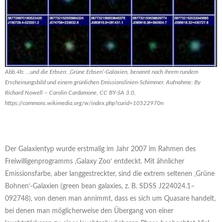
Abb.4b: …und die Erbsen: ‚Grüne Erbsen‘-Galaxien, benannt nach ihrem rundem
Erscheinungsbild und einem grünlichen Emissionslinien-Schimmer. Aufnahme: By
Richard Nowell – Carolin Cardamone, CC BY-SA 3.0,
https://commons.wikimedia.org/w/index.php?curid=10522970n
Der Galaxientyp wurde erstmalig im Jahr 2007 im Rahmen des
Freiwilligenprogramms ‚Galaxy Zoo‘ entdeckt. Mit ähnlicher
Emissionsfarbe, aber langgestreckter, sind die extrem seltenen ‚Grüne
Bohnen‘-Galaxien (green bean galaxies, z. B. SDSS J224024.1–
092748), von denen man annimmt, dass es sich um Quasare handelt,
bei denen man möglicherweise den Übergang von einer