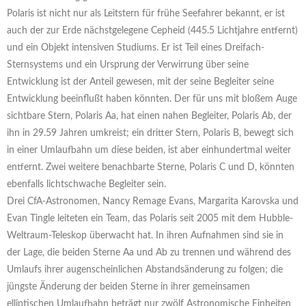
Polaris ist nicht nur als Leitstern für frühe Seefahrer bekannt, er ist
auch der zur Erde nächstgelegene Cepheid (445.5 Lichtjahre entfernt)
und ein Objekt intensiven Studiums. Er ist Teil eines Dreifach-
Sternsystems und ein Ursprung der Verwirrung über seine
Entwicklung ist der Anteil gewesen, mit der seine Begleiter seine
Entwicklung beeinflußt haben könnten. Der für uns mit bloßem Auge
sichtbare Stern, Polaris Aa, hat einen nahen Begleiter, Polaris Ab, der
ihn in 29.59 Jahren umkreist; ein dritter Stern, Polaris B, bewegt sich
in einer Umlaufbahn um diese beiden, ist aber einhundertmal weiter
entfernt. Zwei weitere benachbarte Sterne, Polaris C und D, könnten
ebenfalls lichtschwache Begleiter sein.
Drei CfA-Astronomen, Nancy Remage Evans, Margarita Karovska und
Evan Tingle leiteten ein Team, das Polaris seit 2005 mit dem Hubble-
Weltraum-Teleskop überwacht hat. In ihren Aufnahmen sind sie in
der Lage, die beiden Sterne Aa und Ab zu trennen und während des
Umlaufs ihrer augenscheinlichen Abstandsänderung zu folgen; die
jüngste Änderung der beiden Sterne in ihrer gemeinsamen
elliptischen Umlaufbahn beträgt nur zwölf Astronomische Einheiten