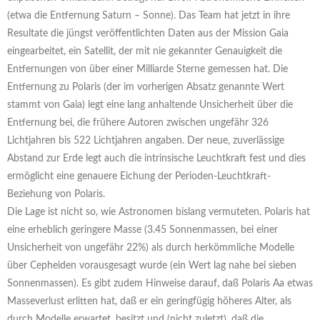
(etwa die Entfernung Saturn – Sonne). Das Team hat jetzt in ihre
Resultate die jüngst veröffentlichten Daten aus der Mission Gaia
eingearbeitet, ein Satellit, der mit nie gekannter Genauigkeit die
Entfernungen von über einer Milliarde Sterne gemessen hat. Die
Entfernung zu Polaris (der im vorherigen Absatz genannte Wert
stammt von Gaia) legt eine lang anhaltende Unsicherheit über die
Entfernung bei, die frühere Autoren zwischen ungefähr 326
Lichtjahren bis 522 Lichtjahren angaben. Der neue, zuverlässige
Abstand zur Erde legt auch die intrinsische Leuchtkraft fest und dies
ermöglicht eine genauere Eichung der Perioden-Leuchtkraft-
Beziehung von Polaris.
Die Lage ist nicht so, wie Astronomen bislang vermuteten. Polaris hat
eine erheblich geringere Masse (3.45 Sonnenmassen, bei einer
Unsicherheit von ungefähr 22%) als durch herkömmliche Modelle
über Cepheiden vorausgesagt wurde (ein Wert lag nahe bei sieben
Sonnenmassen). Es gibt zudem Hinweise darauf, daß Polaris Aa etwas
Masseverlust erlitten hat, daß er ein geringfügig höheres Alter, als
durch Modelle erwartet, besitzt und (nicht zuletzt), daß die